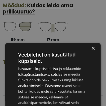
Mõõdud:
Kuidas leida oma
prillisuurus?
59 mm
17 mm
Klaasi laius
Ninavahe laius
×
(mm)
(mm)
Veebilehel on kasutatud
küpsiseid.
Toote info
Kasutame küpsiseid sisu ja reklaamide
isikupärastamiseks, sotsiaalse meedia
TRENDY
funktsioonide pakkumiseks ning liikluse
analüüsimiseks. Edastame teavet selle
59-17
kohta, kuidas meie saiti kasutate, ka oma
sotsiaalse meedia, reklaami- ja
XL
analüüsipartneritele, kes võivad seda