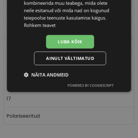
kombineerida muu teabega, mida olete
neile esitanud või mida nad on kogunud
matt black
teiepoolse teenuste kasutamise käigus.
Rohkem teavet
Plast
LUBA KÕIK
Nurgeline
AINULT VÄLTIMATUD
Meestele
NÄITA ANDMEID
59
POWERED BY COOKIESCRIPT
Vajalik
Statistika
Turustamine
17
Eelistused
Polariseeritud