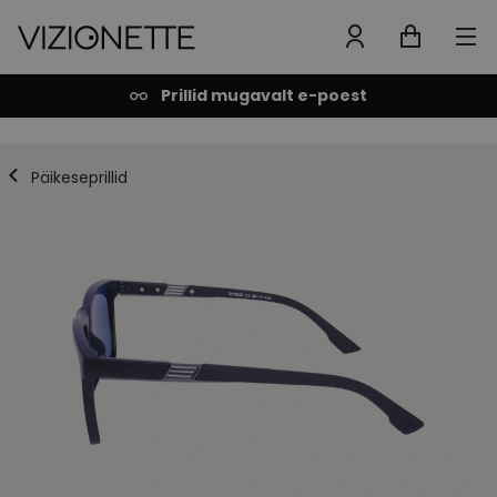
Prillid mugavalt e-poest
Päikeseprillid