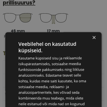
prillisuurus?
46 mm
17 mm
×
Prilliläätse laius
Ninavahe laius
(mm)
(mm)
Veebilehel on kasutatud
küpsiseid.
Toote info
Kasutame küpsiseid sisu ja reklaamide
isikupärastamiseks, sotsiaalse meedia
TRENDY
funktsioonide pakkumiseks ning liikluse
analüüsimiseks. Edastame teavet selle
46-17
kohta, kuidas meie saiti kasutate, ka oma
sotsiaalse meedia, reklaami- ja
analüüsipartneritele, kes võivad seda
S
kombineerida muu teabega, mida olete
neile esitanud või mida nad on kogunud