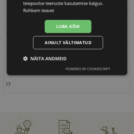
matt black
teiepoolse teenuste kasutamise käigus.
Rohkem teavet
Plast
LUBA KÕIK
Ovaalne/ümar
AINULT VÄLTIMATUD
Lastele
NÄITA ANDMEID
46
POWERED BY COOKIESCRIPT
Vajalik
Statistika
Turustamine
17
Eelistused