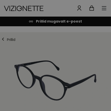
Prillid mugavalt e-poest
Prillid