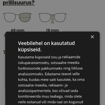
prillisuurus?
49 mm
19 mm
×
Prilliläätse laius
Ninavahe laius
(mm)
(mm)
Veebilehel on kasutatud
küpsiseid.
Toote info
Kasutame küpsiseid sisu ja reklaamide
isikupärastamiseks, sotsiaalse meedia
TRENDY
funktsioonide pakkumiseks ning liikluse
analüüsimiseks. Edastame teavet selle
49-19
kohta, kuidas meie saiti kasutate, ka oma
sotsiaalse meedia, reklaami- ja
analüüsipartneritele, kes võivad seda
S
kombineerida muu teabega, mida olete
neile esitanud või mida nad on kogunud