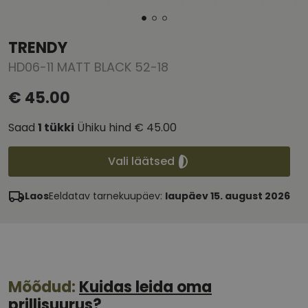
TRENDY
HD06-11 MATT BLACK 52-18
€ 45.00
Saad
1
tükki
Ühiku hind
€ 45.00
Vali läätsed
Laos
Eeldatav tarnekuupäev:
laupäev 15. august 2026
Mõõdud:
Kuidas leida oma
prillisuurus?