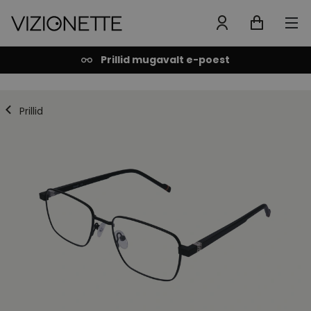
Prillid mugavalt e-poest
Prillid