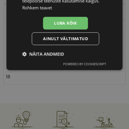
teiepoolse teenuste kasutamise käigus.
Rohkem teavet
Metall
LUBA KÕIK
Nurgeline
AINULT VÄLTIMATUD
Lastele
NÄITA ANDMEID
52
POWERED BY COOKIESCRIPT
Vajalik
Statistika
Turustamine
18
Eelistused