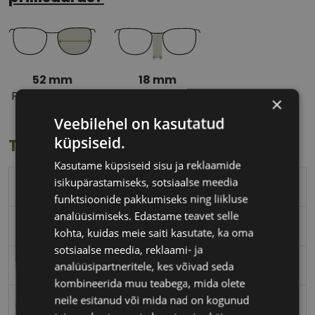
52 mm
18 mm
Prilliläätse laius
Ninavahe laius
×
(mm)
(mm)
Veebilehel on kasutatud
küpsiseid.
Toote info
Kasutame küpsiseid sisu ja reklaamide
isikupärastamiseks, sotsiaalse meedia
TRENDY
funktsioonide pakkumiseks ning liikluse
analüüsimiseks. Edastame teavet selle
52-18
kohta, kuidas meie saiti kasutate, ka oma
sotsiaalse meedia, reklaami- ja
M
analüüsipartneritele, kes võivad seda
kombineerida muu teabega, mida olete
neile esitanud või mida nad on kogunud
matt black