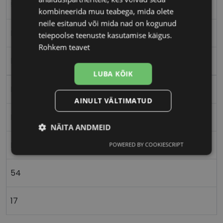
54-17
kombineerida muu teabega, mida olete
neile esitanud või mida nad on kogunud
M
teiepoolse teenuste kasutamise käigus.
Rohkem teavet
brown/gold
LUBA KÕIK
Metall
AINULT VÄLTIMATUD
Ristkülik
NÄITA ANDMEID
Naistele
POWERED BY COOKIESCRIPT
Vajalik
Statistika
Turustamine
54
Eelistused
17