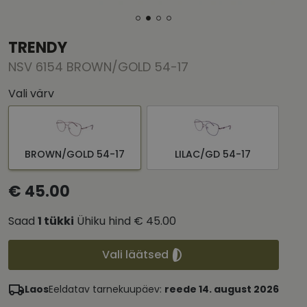
TRENDY
NSV 6154 BROWN/GOLD 54-17
Vali värv
BROWN/GOLD 54-17
LILAC/GD 54-17
€ 45.00
Saad
1
tükki
Ühiku hind
€ 45.00
Vali läätsed
Laos
Eeldatav tarnekuupäev:
reede 14. august 2026