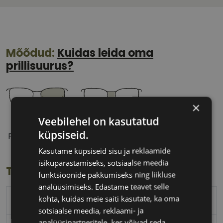
Mõõdud:
Kuidas leida oma
prillisuurus?
×
Veebilehel on kasutatud
54 mm
17 mm
küpsiseid.
Prilliläätse laius
Ninavahe laius
(mm)
(mm)
Kasutame küpsiseid sisu ja reklaamide
isikupärastamiseks, sotsiaalse meedia
Toote info
funktsioonide pakkumiseks ning liikluse
analüüsimiseks. Edastame teavet selle
kohta, kuidas meie saiti kasutate, ka oma
TRENDY
sotsiaalse meedia, reklaami- ja
analüüsipartneritele, kes võivad seda