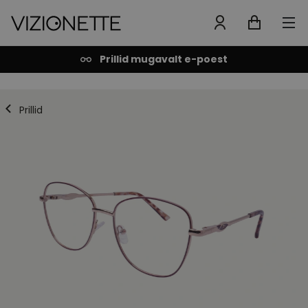
Prillid mugavalt e-poest
Prillid