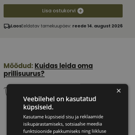
Lisa ostukorvi
Laos
Eeldatav tarnekuupäev:
reede 14. august 2026
Mõõdud:
Kuidas leida oma
prillisuurus?
×
Veebilehel on kasutatud
küpsiseid.
51 mm
18 mm
Klaasi laius
Ninavahe laius
Kasutame küpsiseid sisu ja reklaamide
(mm)
(mm)
isikupärastamiseks, sotsiaalse meedia
funktsioonide pakkumiseks ning liikluse