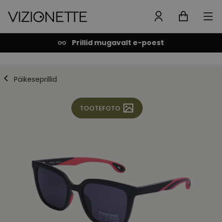
Prillid mugavalt e-poest
Päikeseprillid
TOOTEFOTO