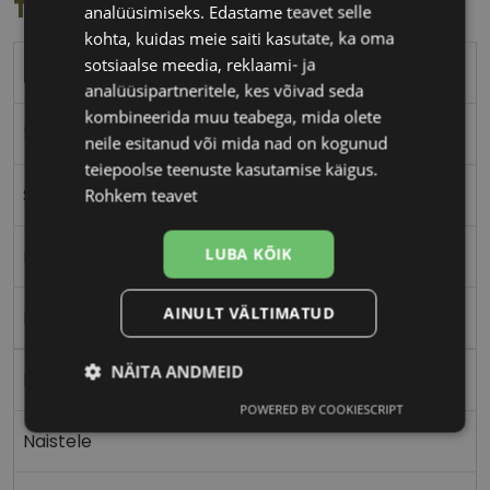
Toote info
analüüsimiseks. Edastame teavet selle
kohta, kuidas meie saiti kasutate, ka oma
sotsiaalse meedia, reklaami- ja
TRENDY
analüüsipartneritele, kes võivad seda
kombineerida muu teabega, mida olete
51-18
neile esitanud või mida nad on kogunud
teiepoolse teenuste kasutamise käigus.
S
Rohkem teavet
LUBA KÕIK
matt black
AINULT VÄLTIMATUD
Plast
NÄITA ANDMEID
Nurgeline
POWERED BY COOKIESCRIPT
Vajalik
Statistika
Turustamine
Naistele