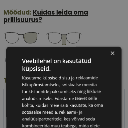
Mõõdud:
Kuidas leida oma
prillisuurus?
×
54 mm
18 mm
Veebilehel on kasutatud
Prilliläätse laius
Ninavahe laius
(mm)
(mm)
küpsiseid.
Kasutame küpsiseid sisu ja reklaamide
Toote info
isikupärastamiseks, sotsiaalse meedia
funktsioonide pakkumiseks ning liikluse
VERTICE
analüüsimiseks. Edastame teavet selle
kohta, kuidas meie saiti kasutate, ka oma
sotsiaalse meedia, reklaami- ja
54-18
analüüsipartneritele, kes võivad seda
kombineerida muu teabega, mida olete