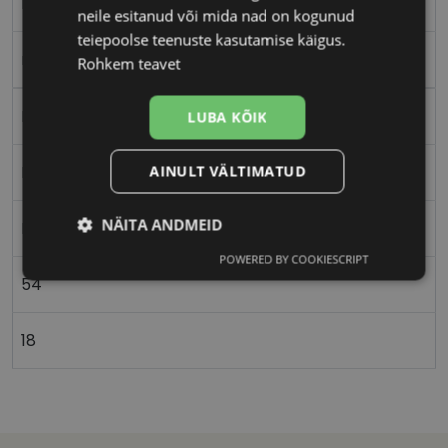
M
neile esitanud või mida nad on kogunud
teiepoolse teenuste kasutamise käigus.
matt blue
Rohkem teavet
Metall
LUBA KÕIK
AINULT VÄLTIMATUD
Nurgeline
NÄITA ANDMEID
Meestele
POWERED BY COOKIESCRIPT
Vajalik
Statistika
Turustamine
54
18
Eelistused