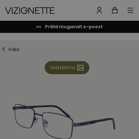
Prillid mugavalt e-poest
Prillid
TOOTEFOTO