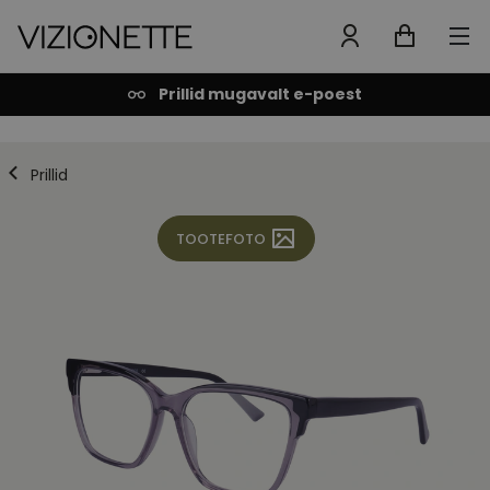
Prillid mugavalt e-poest
Prillid
TOOTEFOTO