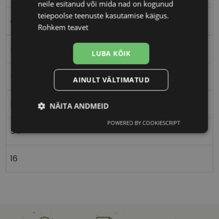
neile esitanud või mida nad on kogunud
teiepoolse teenuste kasutamise käigus.
grey
Rohkem teavet
Plast
LUBA KÕIK
Ristkülik
AINULT VÄLTIMATUD
Naistele
NÄITA ANDMEID
POWERED BY COOKIESCRIPT
Vajalik
Statistika
Turustamine
54
16
Eelistused