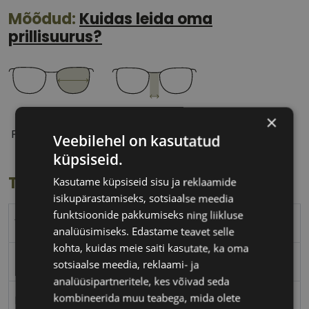
Mõõdud:
Kuidas leida oma
prillisuurus?
54 mm
16 mm
×
Prilliläätse laius
Ninavahe laius
Veebilehel on kasutatud
(mm)
(mm)
küpsiseid.
Toote info
Kasutame küpsiseid sisu ja reklaamide
isikupärastamiseks, sotsiaalse meedia
funktsioonide pakkumiseks ning liikluse
VERTICE
analüüsimiseks. Edastame teavet selle
kohta, kuidas meie saiti kasutate, ka oma
54-16
sotsiaalse meedia, reklaami- ja
analüüsipartneritele, kes võivad seda
kombineerida muu teabega, mida olete
M