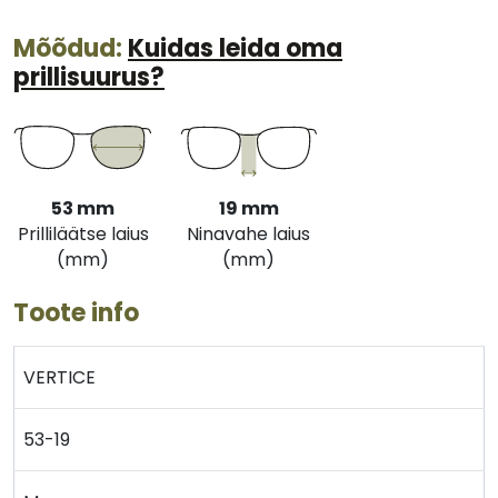
Mõõdud:
Kuidas leida oma
prillisuurus?
53 mm
19 mm
Prilliläätse laius
Ninavahe laius
(mm)
(mm)
Toote info
VERTICE
53-19