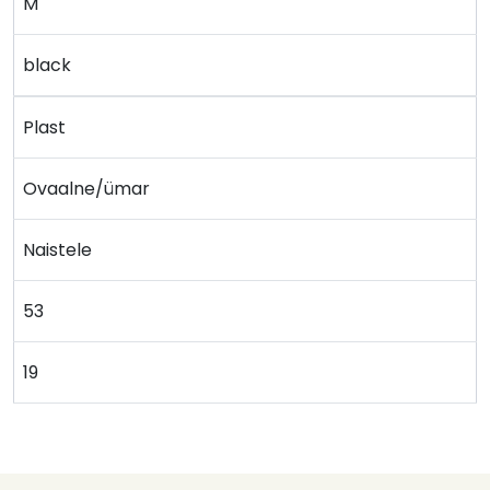
M
black
Plast
Ovaalne/ümar
Naistele
53
19