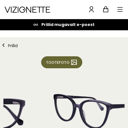
Prillid mugavalt e-poest
Prillid
TOOTEFOTO