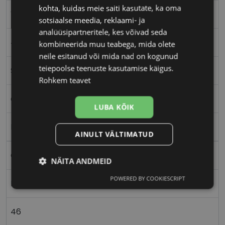
kohta, kuidas meie saiti kasutate, ka oma
VERTICE
sotsiaalse meedia, reklaami- ja
analüüsipartneritele, kes võivad seda
46-23
kombineerida muu teabega, mida olete
neile esitanud või mida nad on kogunud
teiepoolse teenuste kasutamise käigus.
S
Rohkem teavet
dark purpl
LUBA KÕIK
Plast
AINULT VÄLTIMATUD
Ovaalne/ümar
NÄITA ANDMEID
POWERED BY COOKIESCRIPT
Naistele
Vajalik
Statistika
Turustamine
46
Eelistused