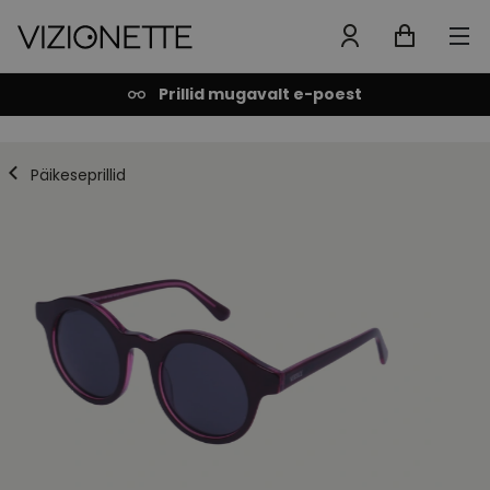
Prillid mugavalt e-poest
Päikeseprillid