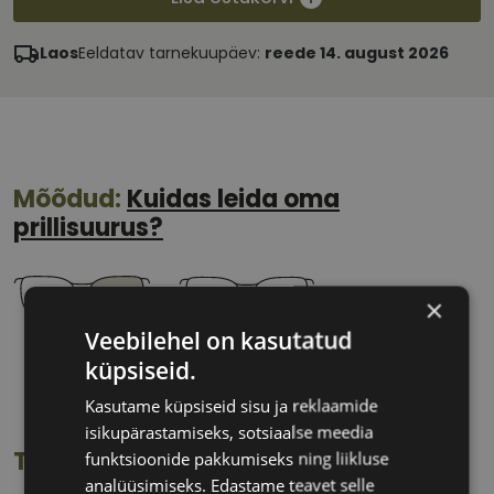
Laos
Eeldatav tarnekuupäev:
reede 14. august 2026
Mõõdud:
Kuidas leida oma
prillisuurus?
×
Veebilehel on kasutatud
46 mm
23 mm
küpsiseid.
Klaasi laius
Ninavahe laius
Kasutame küpsiseid sisu ja reklaamide
(mm)
(mm)
isikupärastamiseks, sotsiaalse meedia
Toote info
funktsioonide pakkumiseks ning liikluse
analüüsimiseks. Edastame teavet selle