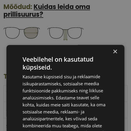
Mõõdud:
Kuidas leida oma
prillisuurus?
39 mm
00 mm
×
Klaasi laius
Ninavahe laius
Veebilehel on kasutatud
(mm)
(mm)
küpsiseid.
Toote info
Kasutame küpsiseid sisu ja reklaamide
isikupärastamiseks, sotsiaalse meedia
funktsioonide pakkumiseks ning liikluse
VOGUE
analüüsimiseks. Edastame teavet selle
kohta, kuidas meie saiti kasutate, ka oma
39-00
sotsiaalse meedia, reklaami- ja
analüüsipartneritele, kes võivad seda
kombineerida muu teabega, mida olete
S