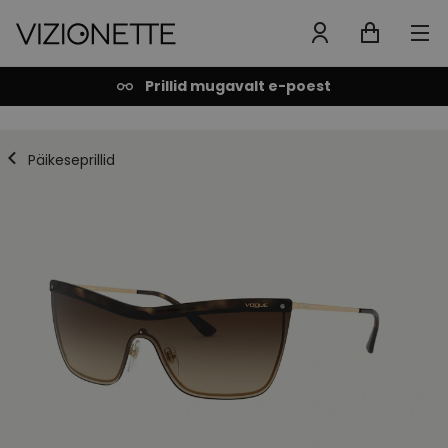
Prillid mugavalt e-poest
Päikeseprillid