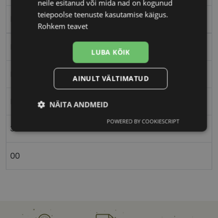
neile esitanud või mida nad on kogunud
teiepoolse teenuste kasutamise käigus.
brown
Rohkem teavet
Metall
LUBA KÕIK
Ristkülik
AINULT VÄLTIMATUD
Naistele
NÄITA ANDMEID
POWERED BY COOKIESCRIPT
Vajalik
Statistika
Turustamine
39
00
Eelistused