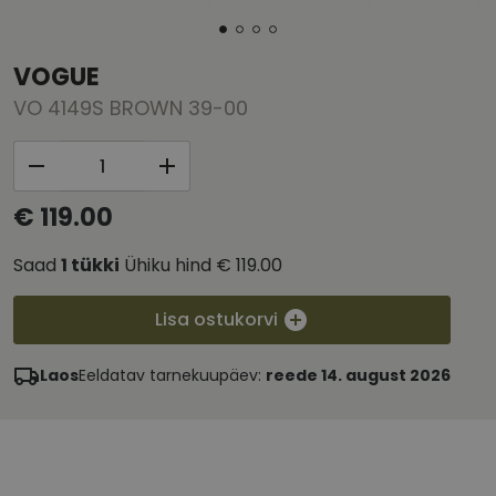
VOGUE
VO 4149S BROWN 39-00
€ 119.00
Saad
1
tükki
Ühiku hind
€ 119.00
Lisa ostukorvi
Laos
Eeldatav tarnekuupäev:
reede 14. august 2026