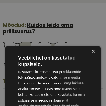
Mõõdud:
Kuidas leida oma
prillisuurus?
×
Veebilehel on kasutatud
53 mm
16 mm
küpsiseid.
Prilliläätse laius
Ninavahe laius
(mm)
(mm)
Kasutame küpsiseid sisu ja reklaamide
isikupärastamiseks, sotsiaalse meedia
Toote info
funktsioonide pakkumiseks ning liikluse
analüüsimiseks. Edastame teavet selle
kohta, kuidas meie saiti kasutate, ka oma
VOGUE
sotsiaalse meedia, reklaami- ja
analüüsipartneritele, kes võivad seda