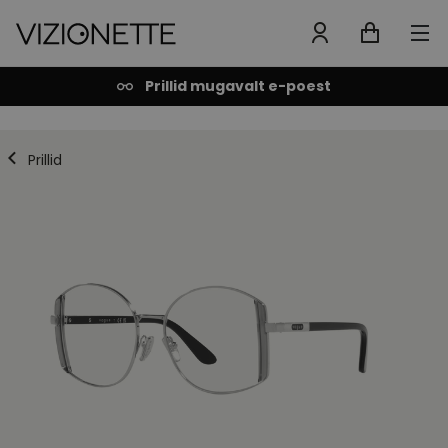
Prillid mugavalt e-poest
Prillid