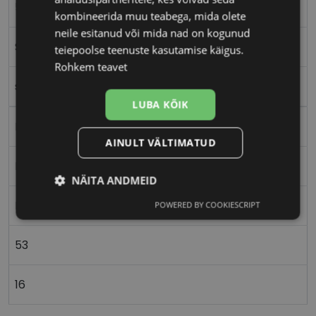
53-16
kombineerida muu teabega, mida olete
neile esitanud või mida nad on kogunud
S
teiepoolse teenuste kasutamise käigus.
Rohkem teavet
silver
LUBA KÕIK
Metall
AINULT VÄLTIMATUD
Ristkülik
NÄITA ANDMEID
Naistele
POWERED BY COOKIESCRIPT
Vajalik
Statistika
Turustamine
53
Eelistused
16