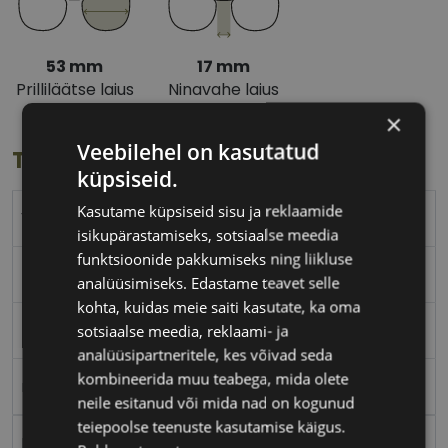
53 mm
17 mm
Prilliläätse laius
Ninavahe laius
(mm)
(mm)
×
Veebilehel on kasutatud
Toote info
küpsiseid.
Kasutame küpsiseid sisu ja reklaamide
VOGUE
isikupärastamiseks, sotsiaalse meedia
funktsioonide pakkumiseks ning liikluse
53-17
analüüsimiseks. Edastame teavet selle
kohta, kuidas meie saiti kasutate, ka oma
M
sotsiaalse meedia, reklaami- ja
analüüsipartneritele, kes võivad seda
kombineerida muu teabega, mida olete
red/gd
neile esitanud või mida nad on kogunud
teiepoolse teenuste kasutamise käigus.
Metall