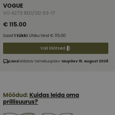
VOGUE
VO 4273 RED/GD 53-17
€ 115.00
Saad
1
tükki
Ühiku hind
€ 115.00
Vali läätsed
Laos
Eeldatav tarnekuupäev:
laupäev 15. august 2026
Mõõdud:
Kuidas leida oma
prillisuurus?