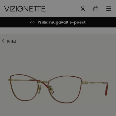
Prillid mugavalt e-poest
Prillid