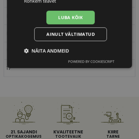
Rohkem teavet
Ristkülik
LUBA KÕIK
Naistele
AINULT VÄLTIMATUD
53
NÄITA ANDMEID
POWERED BY COOKIESCRIPT
Vajalik
Statistika
Turustamine
17
Eelistused
21. SAJANDI
KVALITEETNE
KIIRE
Vajalik
Statistika
Turustamine
OPTIKAKOGEMUS
TOOTEVALIK
TARNE