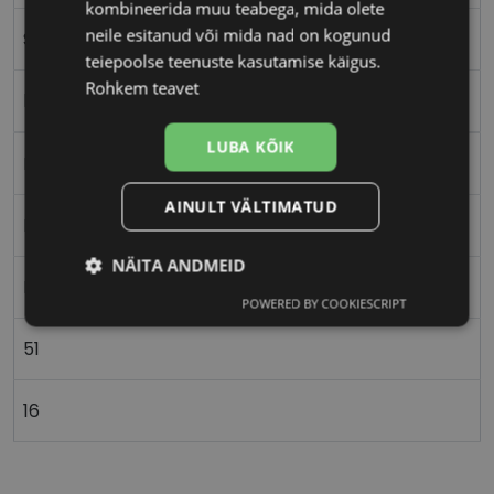
kombineerida muu teabega, mida olete
neile esitanud või mida nad on kogunud
S
teiepoolse teenuste kasutamise käigus.
Rohkem teavet
black
LUBA KÕIK
Plast
AINULT VÄLTIMATUD
Ristkülik
NÄITA ANDMEID
Naistele
POWERED BY COOKIESCRIPT
Vajalik
Statistika
Turustamine
51
Eelistused
16