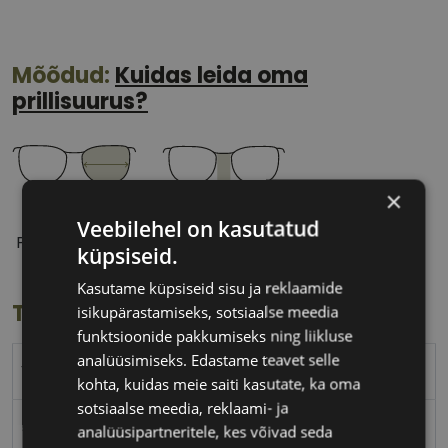
Mõõdud:
Kuidas leida oma
prillisuurus?
×
51 mm
16 mm
Veebilehel on kasutatud
Prilliläätse laius
Ninavahe laius
küpsiseid.
(mm)
(mm)
Kasutame küpsiseid sisu ja reklaamide
Toote info
isikupärastamiseks, sotsiaalse meedia
funktsioonide pakkumiseks ning liikluse
analüüsimiseks. Edastame teavet selle
VOGUE
kohta, kuidas meie saiti kasutate, ka oma
sotsiaalse meedia, reklaami- ja
51-16
analüüsipartneritele, kes võivad seda