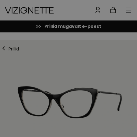
Prillid mugavalt e-poest
Prillid