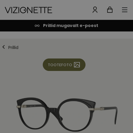
Prillid mugavalt e-poest
Prillid
TOOTEFOTO