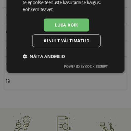
teiepoolse teenuste kasutamise käigus.
Rohkem teavet
Plast
LUBA KÕIK
Ovaalne/ümar
AINULT VÄLTIMATUD
Naistele
NÄITA ANDMEID
51
POWERED BY COOKIESCRIPT
Vajalik
Statistika
Turustamine
19
Eelistused