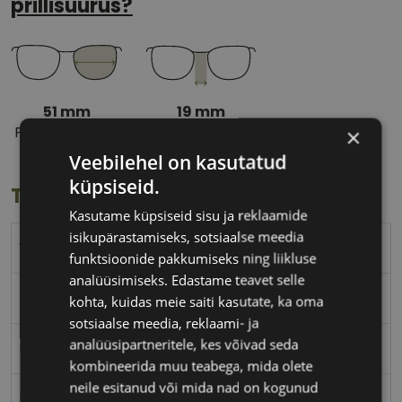
prillisuurus?
51 mm
19 mm
Prilliläätse laius
Ninavahe laius
×
(mm)
(mm)
Veebilehel on kasutatud
küpsiseid.
Toote info
Kasutame küpsiseid sisu ja reklaamide
isikupärastamiseks, sotsiaalse meedia
VOGUE
funktsioonide pakkumiseks ning liikluse
analüüsimiseks. Edastame teavet selle
51-19
kohta, kuidas meie saiti kasutate, ka oma
sotsiaalse meedia, reklaami- ja
analüüsipartneritele, kes võivad seda
M
kombineerida muu teabega, mida olete
neile esitanud või mida nad on kogunud
black