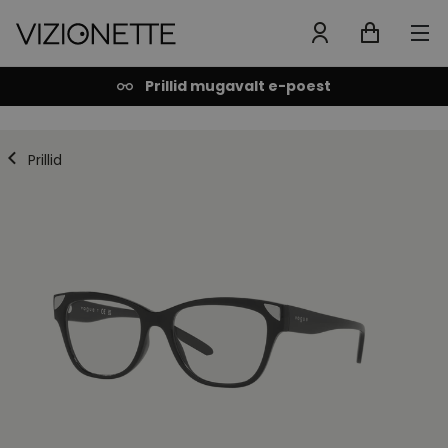
Prillid mugavalt e-poest
Prillid