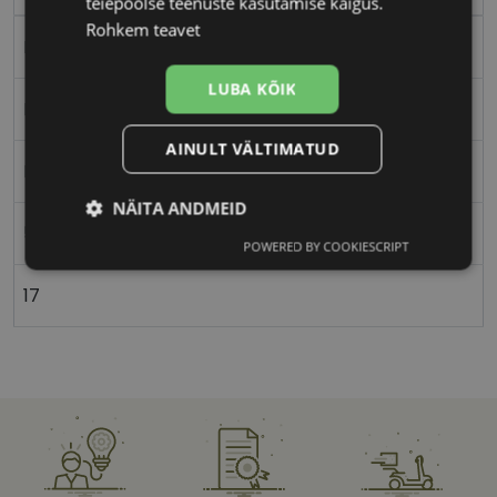
teiepoolse teenuste kasutamise käigus.
Rohkem teavet
Plast
LUBA KÕIK
Ristkülik
AINULT VÄLTIMATUD
Naistele
NÄITA ANDMEID
53
POWERED BY COOKIESCRIPT
Vajalik
Statistika
Turustamine
17
Eelistused