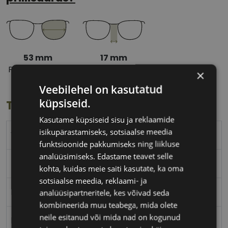
53 mm
17 mm
Prilliläätse laius
Ninavahe laius
×
(mm)
(mm)
Veebilehel on kasutatud
küpsiseid.
Toote info
Kasutame küpsiseid sisu ja reklaamide
isikupärastamiseks, sotsiaalse meedia
VOGUE
funktsioonide pakkumiseks ning liikluse
analüüsimiseks. Edastame teavet selle
53-17
kohta, kuidas meie saiti kasutate, ka oma
sotsiaalse meedia, reklaami- ja
M
analüüsipartneritele, kes võivad seda
kombineerida muu teabega, mida olete
neile esitanud või mida nad on kogunud
black