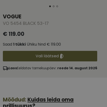
VOGUE
VO 5454 BLACK 53-17
€ 119.00
Saad
1
tükki
Ühiku hind
€ 119.00
Vali läätsed
Laos
Eeldatav tarnekuupäev:
reede 14. august 2026
Mõõdud:
Kuidas leida oma
prillisuurus?