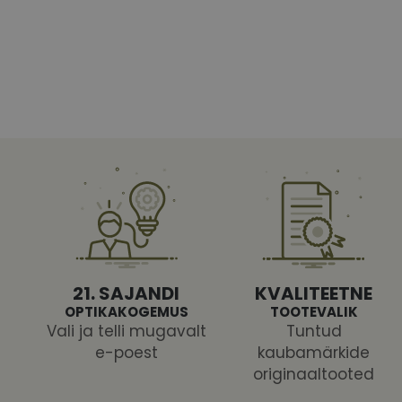
Vajalikud küpsised 
ja juurdepääsu saidi 
Nimi
shipping_country
CookieScriptConse
csrftoken
21. SAJANDI
KVALITEETNE
OPTIKAKOGEMUS
TOOTEVALIK
Vali ja telli mugavalt
Tuntud
e-poest
kaubamärkide
Pakk
originaaltooted
Nimi
Nimi
Dom