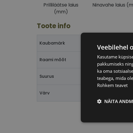
Prilliläätse laius
Ninavahe laius (
(mm)
Toote info
Kaubamärk
Veebilehel 
Kasutame küpsisei
Raami mõõt
pakkumiseks ning 
ka oma sotsiaalse
Suurus
teabega, mida ole
Rohkem teavet
Värv
NÄITA ANDM
Vajalik