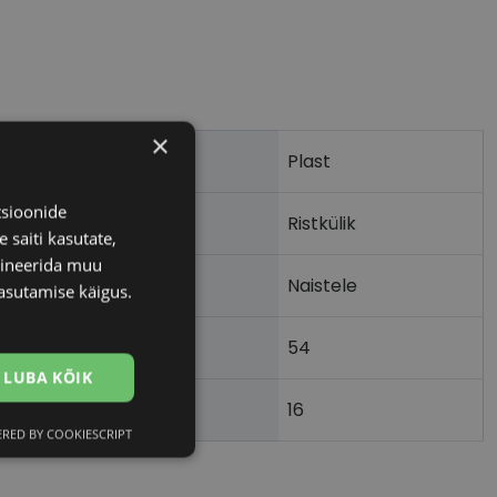
×
Plast
tsioonide
Ristkülik
 saiti kasutate,
bineerida muu
Naistele
asutamise käigus.
54
m)
LUBA KÕIK
16
)
RED BY COOKIESCRIPT
Eelistused