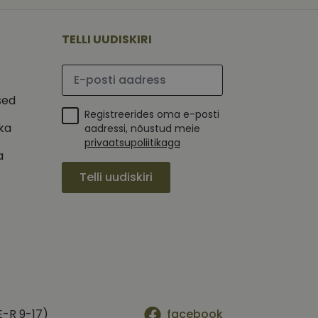
 selle kohta,
ga - see on
mi kohta, mida
tavale
ha.
te kasutajate
kult genereeritud
TELLI UUDISKIRI
seda kasutatakse
 selle kohta,
kampaaniate andmete
mi kohta, mida
ha.
Palun sisesta e-posti aadress
itamiseks.
et teha kindlaks,
sed
Registreerides oma e-posti
posti aadressi
 näiteks reaalajas
ika
aadressi, nõustud meie
privaatsupoliitikaga
a
Telli uudiskiri
E-R 9-17)
facebook