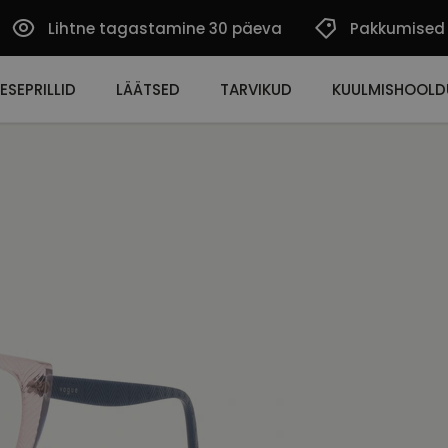
Lihtne tagastamine 30 päeva
Pakkumised
ESEPRILLID
LÄÄTSED
TARVIKUD
KUULMISHOOLD