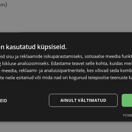
mm)
VOGUE
Raami materjal
on kasutatud küpsiseid.
d sisu ja reklaamide isikupärastamiseks, sotsiaalse meedia funk
54-16
Raami kuju
liikluse analüüsimiseks. Edastame teavet selle kohta, kuidas meie
 meedia, reklaami- ja analüüsipartneritele, kes võivad seda kom
M
Kliendirühm
te neile esitanud või mida nad on kogunud teiepoolse teenuste k
pink
Prilliläätse laius (m
EID
AINULT VÄLTIMATUD
Ninavahe laius (mm
POWE
Statistika
Turustamine