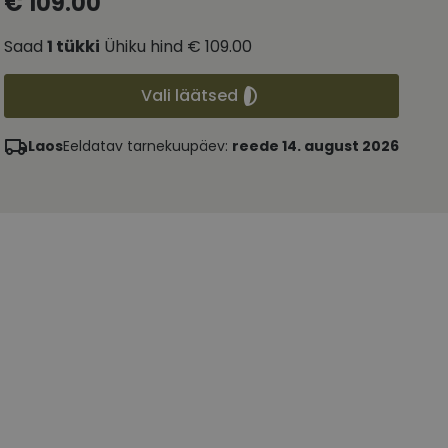
€ 109.00
Saad
1
tükki
Ühiku hind
€ 109.00
Vali läätsed
Laos
Eeldatav tarnekuupäev:
reede 14. august 2026