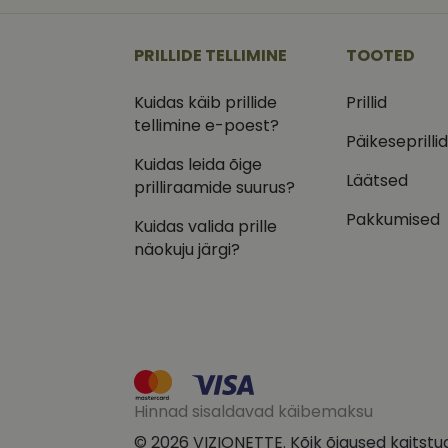
_ga
_gcl_au
Goog
.vizi
PRILLIDE TELLIMINE
TOOTED
IDE
Goog
.doub
Kuidas käib prillide
Prillid
_ga_VQ82NFQ41G
tellimine e-poest?
test_cookie
Goog
.doub
Päikeseprilli
Kuidas leida õige
__kla_id
_fbp
Meta
Läätsed
Inc.
prilliraamide suurus?
.vizi
Pakkumised
Kuidas valida prille
näokuju järgi?
Hinnad sisaldavad käibemaksu
© 2026 VIZIONETTE. Kõik õigused kaitstu