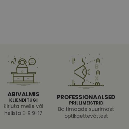
htedel navigeerimine
tajate küpsiste
 selleks, et Cookie-
latvormiga. See on
ABIVALMIS
arünnakute eest
PROFESSIONAALSED
KLIENDITUGI
PRILLIMEISTRID
Kirjuta meile või
Baltimaade suurimast
helista E-R 9-17
optikaettevõttest