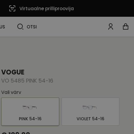
Virtuaalne prilliproovija
OTSI
US
OTSI
VOGUE
VO 5485 PINK 54-16
Vali värv
PINK 54-16
VIOLET 54-16