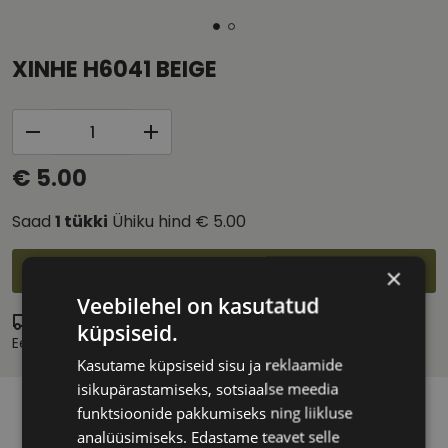
XINHE H6041 BEIGE
€ 5.00
Saad
1
tükki
Ühiku hind
€ 5.00
Lisa ostukorvi
×
Veebilehel on kasutatud
Eritellimus
küpsiseid.
Eeldatav tarnekuupäev:
esmaspäev 14. september 2026
Kasutame küpsiseid sisu ja reklaamide
isikupärastamiseks, sotsiaalse meedia
funktsioonide pakkumiseks ning liikluse
analüüsimiseks. Edastame teavet selle