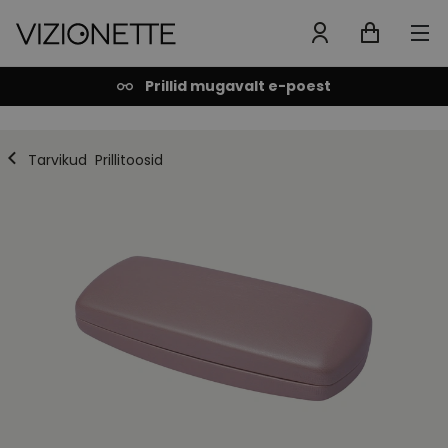
Prillid mugavalt e-poest
Tarvikud
Prillitoosid