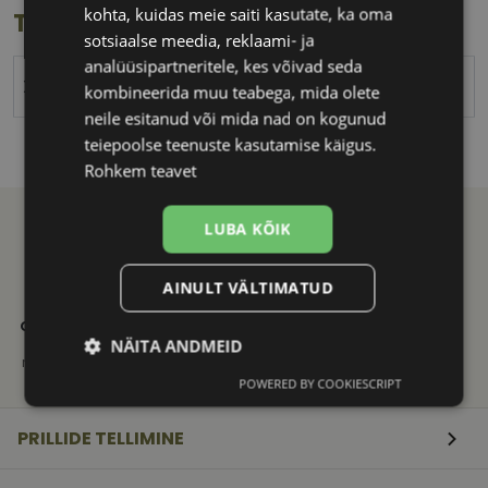
kohta, kuidas meie saiti kasutate, ka oma
Toote info
sotsiaalse meedia, reklaami- ja
analüüsipartneritele, kes võivad seda
XINHE
kombineerida muu teabega, mida olete
neile esitanud või mida nad on kogunud
teiepoolse teenuste kasutamise käigus.
Rohkem teavet
LUBA KÕIK
AINULT VÄLTIMATUD
21. SAJANDI
KVALITEETNE
KIIRE
OPTIKAKOGEMUS
TOOTEVALIK
TARNE
Vali ja telli
Tuntud
Saadame
NÄITA ANDMEID
mugavalt e-poest
kaubamärkide
mugavalt
originaaltooted
pakiautomaati
POWERED BY COOKIESCRIPT
Vajalik
Statistika
Turustamine
PRILLIDE TELLIMINE
Eelistused