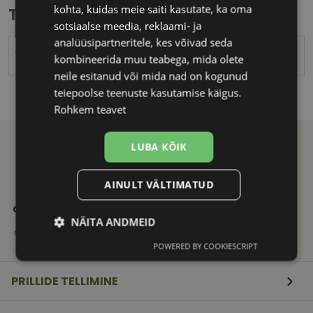
kohta, kuidas meie saiti kasutate, ka oma
Toote info
sotsiaalse meedia, reklaami- ja
analüüsipartneritele, kes võivad seda
XINHE
kombineerida muu teabega, mida olete
neile esitanud või mida nad on kogunud
teiepoolse teenuste kasutamise käigus.
Rohkem teavet
LUBA KÕIK
AINULT VÄLTIMATUD
21. SAJANDI
KVALITEETNE
KIIRE
OPTIKAKOGEMUS
TOOTEVALIK
TARNE
Vali ja telli
Tuntud
Saadame
NÄITA ANDMEID
mugavalt e-poest
kaubamärkide
mugavalt
originaaltooted
pakiautomaati
POWERED BY COOKIESCRIPT
Vajalik
Statistika
Turustamine
PRILLIDE TELLIMINE
Eelistused