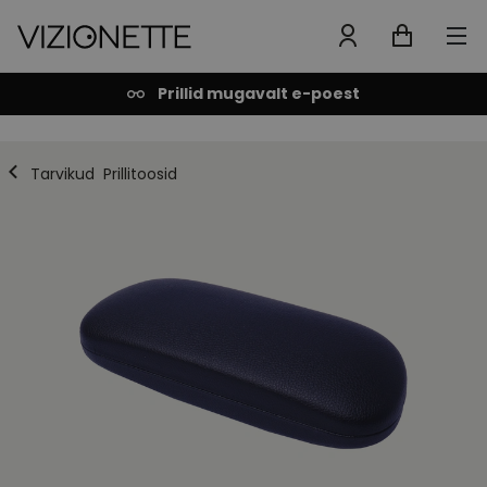
Prillid mugavalt e-poest
Tarvikud
Prillitoosid