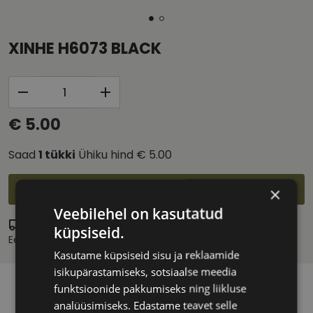
XINHE H6073 BLACK
€ 5.00
Saad
1
tükki
Ühiku hind
€ 5.00
Lisa ostukorvi
×
Veebilehel on kasutatud
Eritellimus
küpsiseid.
Eeldatav tarnekuupäev:
esmaspäev 24. august 2026
Kasutame küpsiseid sisu ja reklaamide
isikupärastamiseks, sotsiaalse meedia
funktsioonide pakkumiseks ning liikluse
analüüsimiseks. Edastame teavet selle