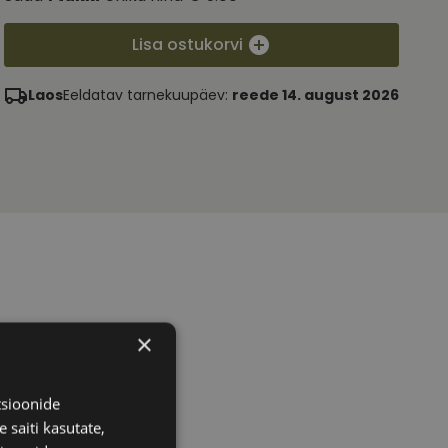
Lisa ostukorvi
Laos
Eeldatav tarnekuupäev:
reede 14. august 2026
×
tsioonide
 saiti kasutate,