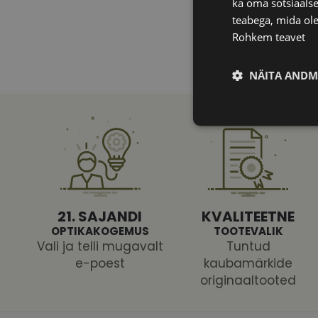
ka oma sotsiaalse
teabega, mida ole
Rohkem teavet
NÄITA ANDM
Vajalik
21. SAJANDI
KVALITEETNE
OPTIKAKOGEMUS
TOOTEVALIK
Vali ja telli mugavalt
Tuntud
Vajalikud küpsised 
ja juurdepääsu saidi 
e-poest
kaubamärkide
originaaltooted
Nimi
shipping_country