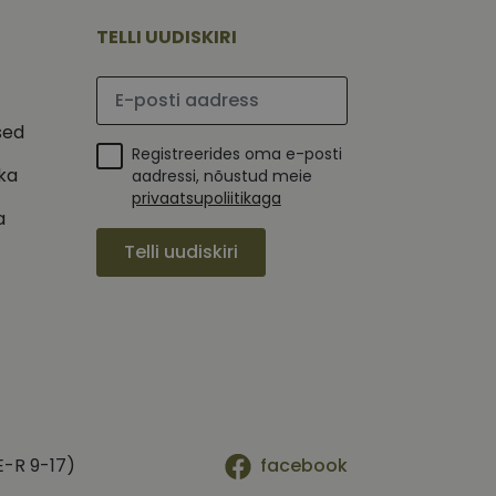
tajate küpsiste
 selleks, et Cookie-
TELLI UUDISKIRI
latvormiga. See on
Palun sisesta e-posti aadress
arünnakute eest
sed
Registreerides oma e-posti
ika
aadressi, nõustud meie
privaatsupoliitikaga
a
 selle kohta,
ga - see on
Telli uudiskiri
mi kohta, mida
tavale
ha.
te kasutajate
kult genereeritud
seda kasutatakse
 selle kohta,
kampaaniate andmete
mi kohta, mida
ha.
itamiseks.
et teha kindlaks,
posti aadressi
 näiteks reaalajas
E-R 9-17)
facebook