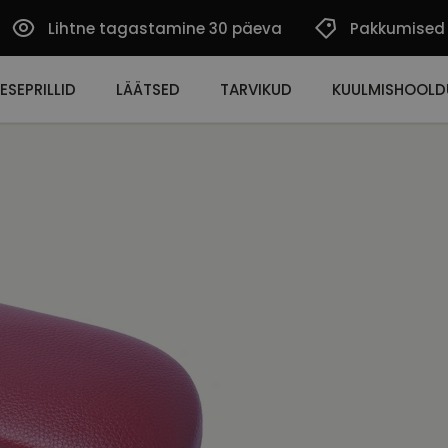
Lihtne tagastamine 30 päeva
Pakkumised
ESEPRILLID
LÄÄTSED
TARVIKUD
KUULMISHOOLD