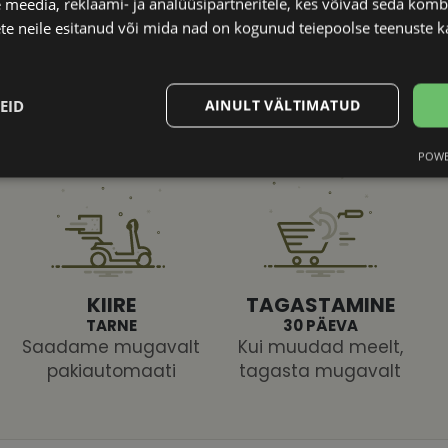
 meedia, reklaami- ja analüüsipartneritele, kes võivad seda kom
te neile esitanud või mida nad on kogunud teiepoolse teenuste k
EID
AINULT VÄLTIMATUD
POWE
Statistika
Turustamine
KIIRE
TAGASTAMINE
Vajalik
Statistika
Turustamine
Eelistused
TARNE
30 PÄEVA
Saadame mugavalt
Kui muudad meelt,
aitavad parandada kodulehe kasutamismugavust, võimaldades põhifunktsioone nagu le
kaitstud aladele. Koduleht ei tööta ilma nende küpsisteta korralikult.
pakiautomaati
tagasta mugavalt
Pakkuja
/
Aegumine
Kirjeldus
Domeen
vizionette.ee
1 aasta