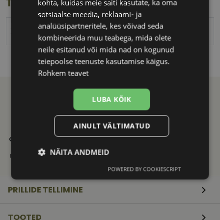
Toote info
kohta, kuidas meie saiti kasutate, ka oma
sotsiaalse meedia, reklaami- ja
analüüsipartneritele, kes võivad seda
XINHE
kombineerida muu teabega, mida olete
neile esitanud või mida nad on kogunud
teiepoolse teenuste kasutamise käigus.
Rohkem teavet
LUBA KÕIK
AINULT VÄLTIMATUD
21. SAJANDI
KVALITEETNE
KIIRE
OPTIKAKOGEMUS
TOOTEVALIK
TARNE
Vali ja telli
Tuntud
Saadame
NÄITA ANDMEID
mugavalt e-poest
kaubamärkide
mugavalt
originaaltooted
pakiautomaati
POWERED BY COOKIESCRIPT
Vajalik
Statistika
Turustamine
PRILLIDE TELLIMINE
Eelistused
TOOTED