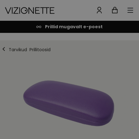
Prillid mugavalt e-poest
Tarvikud
Prillitoosid