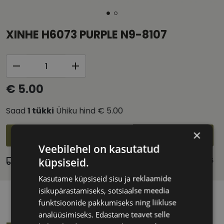
XINHE H6073 PURPLE N9-8107
€ 5.00
Saad
1
tükki
Ühiku hind
€ 5.00
×
Lisa ostukorvi
Veebilehel on kasutatud
küpsiseid.
Laos
Eeldatav tarnekuupäev:
teisipäev 11. august 2026
Kasutame küpsiseid sisu ja reklaamide
isikupärastamiseks, sotsiaalse meedia
funktsioonide pakkumiseks ning liikluse
analüüsimiseks. Edastame teavet selle