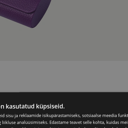
XINHE
on kasutatud küpsiseid.
d sisu ja reklaamide isikupärastamiseks, sotsiaalse meedia funk
liikluse analüüsimiseks. Edastame teavet selle kohta, kuidas meie