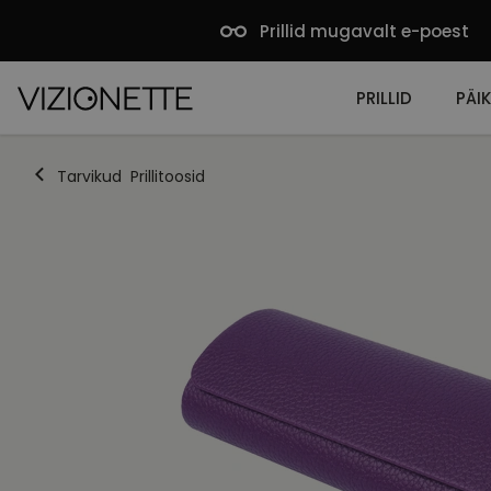
Prillid mugavalt e-poest
PRILLID
PÄIK
Tarvikud
Prillitoosid