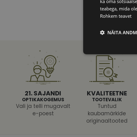
ka oma sotsiaalse
teabega, mida ole
Rohkem teavet
NÄITA ANDM
Vajalik
21. SAJANDI
KVALITEETNE
OPTIKAKOGEMUS
TOOTEVALIK
Vali ja telli mugavalt
Tuntud
Vajalikud küpsised 
ja juurdepääsu saidi 
e-poest
kaubamärkide
originaaltooted
Nimi
shipping_country