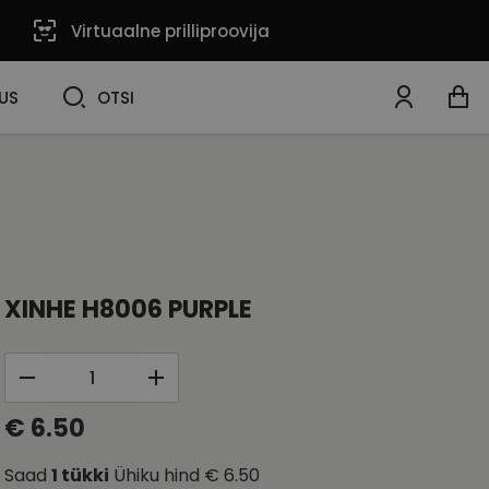
Virtuaalne prilliproovija
OTSI
US
OTSI
XINHE H8006 PURPLE
€ 6.50
Saad
1
tükki
Ühiku hind
€ 6.50