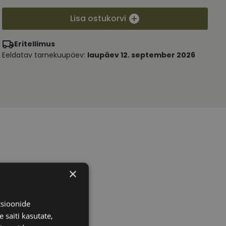
Lisa ostukorvi
Eritellimus
Eeldatav tarnekuupäev:
laupäev 12. september 2026
×
tsioonide
 saiti kasutate,