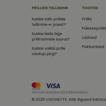
CookieScriptConse
PRILLIDE TELLIMINE
TOOTED
csrftoken
Kuidas käib prillide
Prillid
tellimine e-poest?
Päikeseprilli
Kuidas leida õige
Läätsed
prilliraamide suurus?
Pakk
Nimi
Nimi
Dom
Pakkumised
Kuidas valida prille
_ga
_gcl_au
Goog
näokuju järgi?
.vizi
IDE
Goog
.doub
_ga_VQ82NFQ41G
test_cookie
Goog
.doub
__kla_id
_fbp
Meta
Hinnad sisaldavad käibemaksu
Inc.
.vizi
© 2026 VIZIONETTE. Kõik õigused kaitstu