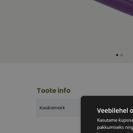
Toote info
Kaubamärk
Veebilehel 
Kasutame küpsisei
pakkumiseks ning 