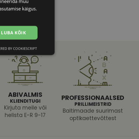
bineerida muu
asutamise käigus.
LUBA KÕIK
RED BY COOKIESCRIPT
Eelistused
ABIVALMIS
PROFESSIONAALSED
KLIENDITUGI
PRILLIMEISTRID
Kirjuta meile või
htedel navigeerimine
Baltimaade suurimast
helista E-R 9-17
optikaettevõttest