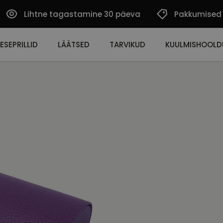
Lihtne tagastamine 30 päeva
Pakkumised
ESEPRILLID
LÄÄTSED
TARVIKUD
KUULMISHOOLD