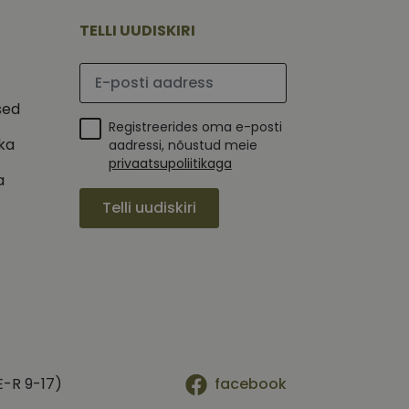
tajate küpsiste
 selleks, et Cookie-
TELLI UUDISKIRI
latvormiga. See on
Palun sisesta e-posti aadress
arünnakute eest
sed
Registreerides oma e-posti
ika
aadressi, nõustud meie
privaatsupoliitikaga
a
 selle kohta,
ga - see on
Telli uudiskiri
mi kohta, mida
tavale
ha.
te kasutajate
kult genereeritud
seda kasutatakse
 selle kohta,
kampaaniate andmete
mi kohta, mida
ha.
itamiseks.
et teha kindlaks,
posti aadressi
 näiteks reaalajas
E-R 9-17)
facebook