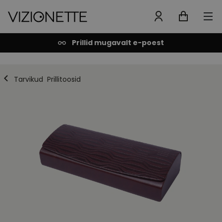
Prillid mugavalt e-poest
Tarvikud
Prillitoosid