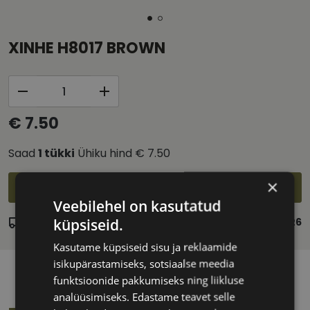
XINHE H8017 BROWN
€ 7.50
Saad
1
tükki
Ühiku hind
€ 7.50
×
Lisa ostukorvi
Veebilehel on kasutatud
küpsiseid.
Laos
Eeldatav tarnekuupäev:
neljapäev 13. august 2026
Kasutame küpsiseid sisu ja reklaamide
isikupärastamiseks, sotsiaalse meedia
funktsioonide pakkumiseks ning liikluse
analüüsimiseks. Edastame teavet selle