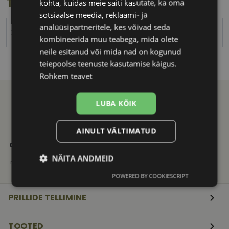
Toote info
kohta, kuidas meie saiti kasutate, ka oma
sotsiaalse meedia, reklaami- ja
analüüsipartneritele, kes võivad seda
XINHE
kombineerida muu teabega, mida olete
neile esitanud või mida nad on kogunud
teiepoolse teenuste kasutamise käigus.
Rohkem teavet
LUBA KÕIK
AINULT VÄLTIMATUD
21. SAJANDI
KVALITEETNE
KIIRE
OPTIKAKOGEMUS
TOOTEVALIK
TARNE
Vali ja telli
Tuntud
Saadame
NÄITA ANDMEID
mugavalt e-poest
kaubamärkide
mugavalt
originaaltooted
pakiautomaati
POWERED BY COOKIESCRIPT
Vajalik
Statistika
Turustamine
PRILLIDE TELLIMINE
Eelistused
TOOTED