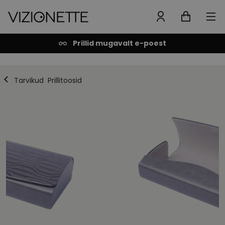
Prillid mugavalt e-poest
Tarvikud
Prillitoosid