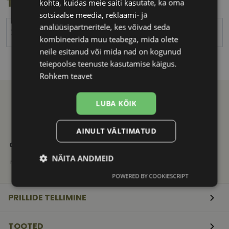
Toote info
kohta, kuidas meie saiti kasutate, ka oma
sotsiaalse meedia, reklaami- ja
analüüsipartneritele, kes võivad seda
XINHE
kombineerida muu teabega, mida olete
neile esitanud või mida nad on kogunud
teiepoolse teenuste kasutamise käigus.
Rohkem teavet
LUBA KÕIK
AINULT VÄLTIMATUD
21. SAJANDI
KVALITEETNE
KIIRE
OPTIKAKOGEMUS
TOOTEVALIK
TARNE
Vali ja telli
Tuntud
Saadame
NÄITA ANDMEID
mugavalt e-poest
kaubamärkide
mugavalt
originaaltooted
pakiautomaati
POWERED BY COOKIESCRIPT
Vajalik
Statistika
Turustamine
PRILLIDE TELLIMINE
Eelistused
TOOTED