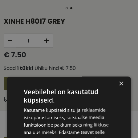
XINHE H8017 GREY
€ 7.50
Saad
1
tükki
Ühiku hind
€ 7.50
×
Lisa ostukorvi
Veebilehel on kasutatud
küpsiseid.
Laos
Eeldatav tarnekuupäev:
reede 14. august 2026
Kasutame küpsiseid sisu ja reklaamide
isikupärastamiseks, sotsiaalse meedia
funktsioonide pakkumiseks ning liikluse
analüüsimiseks. Edastame teavet selle