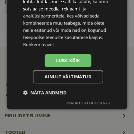
Toote info
kohta, kuidas meie saiti kasutate, ka oma
sotsiaalse meedia, reklaami- ja
analüüsipartneritele, kes võivad seda
XINHE
kombineerida muu teabega, mida olete
neile esitanud või mida nad on kogunud
teiepoolse teenuste kasutamise käigus.
Rohkem teavet
LUBA KÕIK
AINULT VÄLTIMATUD
21. SAJANDI
KVALITEETNE
KIIRE
OPTIKAKOGEMUS
TOOTEVALIK
TARNE
Vali ja telli
Tuntud
Saadame
NÄITA ANDMEID
mugavalt e-poest
kaubamärkide
mugavalt
originaaltooted
pakiautomaati
POWERED BY COOKIESCRIPT
Vajalik
Statistika
Turustamine
PRILLIDE TELLIMINE
Eelistused
TOOTED