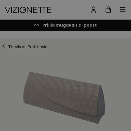
Prillid mugavalt e-poest
Tarvikud
Prillitoosid