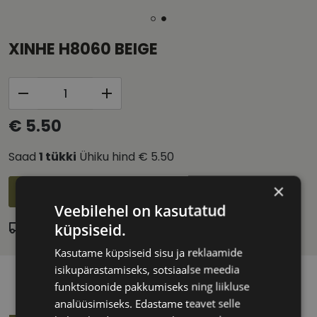
XINHE H8060 BEIGE
€ 5.50
Saad
1
tükki
Ühiku hind
€ 5.50
×
Lisa ostukorvi
Veebilehel on kasutatud
küpsiseid.
Laos
Eeldatav tarnekuupäev:
reede 14. august 2026
Kasutame küpsiseid sisu ja reklaamide
isikupärastamiseks, sotsiaalse meedia
funktsioonide pakkumiseks ning liikluse
analüüsimiseks. Edastame teavet selle