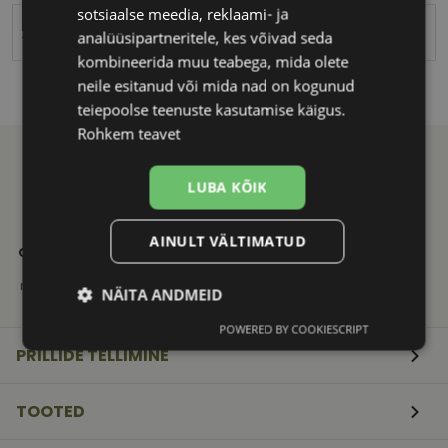
sotsiaalse meedia, reklaami- ja
XINHE
analüüsipartneritele, kes võivad seda
kombineerida muu teabega, mida olete
neile esitanud või mida nad on kogunud
teiepoolse teenuste kasutamise käigus.
Rohkem teavet
LUBA KÕIK
21. SAJANDI
KVALITEETNE
KIIRE
AINULT VÄLTIMATUD
OPTIKAKOGEMUS
TOOTEVALIK
TARNE
Vali ja telli
Tuntud
Saadame
mugavalt e-poest
kaubamärkide
mugavalt
NÄITA ANDMEID
originaaltooted
pakiautomaati
POWERED BY COOKIESCRIPT
Vajalik
Statistika
Turustamine
PRILLIDE TELLIMINE
TOOTED
Eelistused