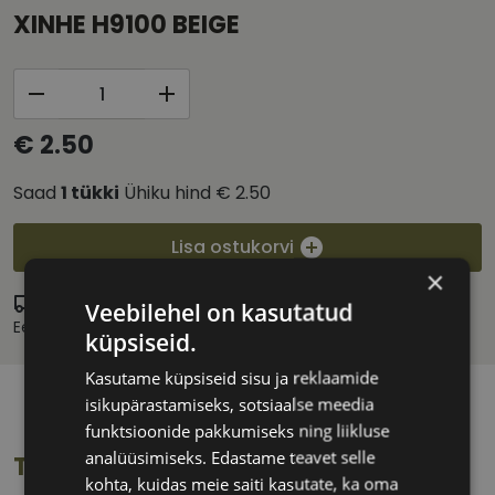
XINHE H9100 BEIGE
€ 2.50
Saad
1
tükki
Ühiku hind
€ 2.50
Lisa ostukorvi
×
Eritellimus
Veebilehel on kasutatud
Eeldatav tarnekuupäev:
teisipäev 15. september 2026
küpsiseid.
Kasutame küpsiseid sisu ja reklaamide
isikupärastamiseks, sotsiaalse meedia
funktsioonide pakkumiseks ning liikluse
analüüsimiseks. Edastame teavet selle
Toote info
kohta, kuidas meie saiti kasutate, ka oma