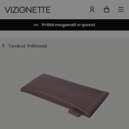
Prillid mugavalt e-poest
Tarvikud
Prillitoosid