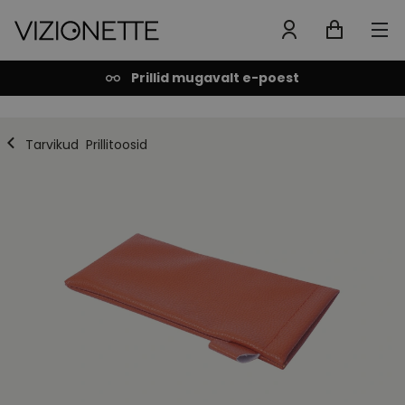
Prillid mugavalt e-poest
Tarvikud
Prillitoosid