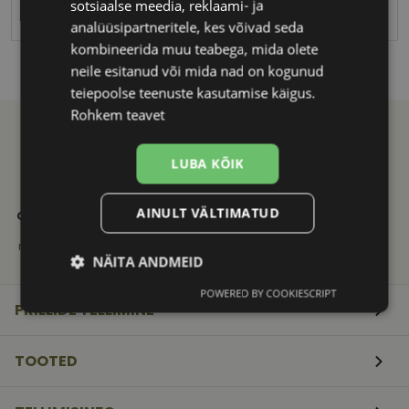
sotsiaalse meedia, reklaami- ja
XINHE
analüüsipartneritele, kes võivad seda
kombineerida muu teabega, mida olete
neile esitanud või mida nad on kogunud
teiepoolse teenuste kasutamise käigus.
Rohkem teavet
LUBA KÕIK
21. SAJANDI
KVALITEETNE
KIIRE
AINULT VÄLTIMATUD
OPTIKAKOGEMUS
TOOTEVALIK
TARNE
Vali ja telli
Tuntud
Saadame
mugavalt e-poest
kaubamärkide
mugavalt
NÄITA ANDMEID
originaaltooted
pakiautomaati
POWERED BY COOKIESCRIPT
Vajalik
Statistika
Turustamine
PRILLIDE TELLIMINE
TOOTED
Eelistused