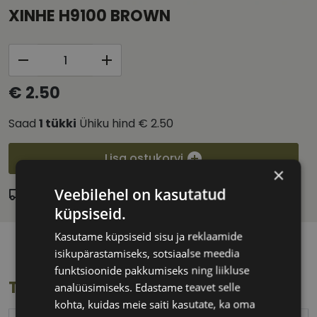
XINHE H9100 BROWN
€ 2.50
Saad
1
tükki
Ühiku hind
€ 2.50
Lisa ostukorvi
×
Veebilehel on kasutatud
Laos
Eeldatav tarnekuupäev:
laupäev 15. august 2026
küpsiseid.
Kasutame küpsiseid sisu ja reklaamide
isikupärastamiseks, sotsiaalse meedia
funktsioonide pakkumiseks ning liikluse
Toote info
analüüsimiseks. Edastame teavet selle
kohta, kuidas meie saiti kasutate, ka oma