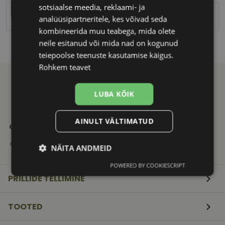
sotsiaalse meedia, reklaami- ja
MICROFIBRA
analüüsipartneritele, kes võivad seda
kombineerida muu teabega, mida olete
neile esitanud või mida nad on kogunud
teiepoolse teenuste kasutamise käigus.
Rohkem teavet
LUBA KÕIK
21. SAJANDI
KVALITEETNE
KIIRE
AINULT VÄLTIMATUD
OPTIKAKOGEMUS
TOOTEVALIK
TARNE
Vali ja telli
Tuntud
Saadame
mugavalt e-poest
kaubamärkide
mugavalt
NÄITA ANDMEID
originaaltooted
pakiautomaati
POWERED BY COOKIESCRIPT
Vajalik
Statistika
Turustamine
PRILLIDE TELLIMINE
TOOTED
Eelistused