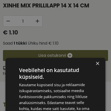
XINHE MIX PRILLILAPP 14 X 14 CM
€ 1.10
Saad
1
tükki
Ühiku hind
€ 1.10
Lisa ostukorvi
×
Eritellimus
Veebilehel on kasutatud
Eeldatav tarnekuupäev:
esmaspäev 14. september 2026
küpsiseid.
Kasutame küpsiseid sisu ja reklaamide
isikupärastamiseks, sotsiaalse meedia
funktsioonide pakkumiseks ning liikluse
analüüsimiseks. Edastame teavet selle
Toote info
kohta, kuidas meie saiti kasutate, ka oma