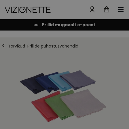
Prillid mugavalt e-poest
Tarvikud
Prillide puhastusvahendid