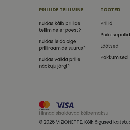
CookieScriptConse
PRILLIDE TELLIMINE
TOOTED
csrftoken
Kuidas käib prillide
Prillid
tellimine e-poest?
Päikeseprilli
Kuidas leida õige
Läätsed
prilliraamide suurus?
Pakk
Nimi
Nimi
Dom
Pakkumised
Kuidas valida prille
_ga
_gcl_au
Goog
näokuju järgi?
.vizi
IDE
Goog
.doub
_ga_VQ82NFQ41G
test_cookie
Goog
.doub
__kla_id
_fbp
Meta
Hinnad sisaldavad käibemaksu
Inc.
.vizi
© 2026 VIZIONETTE. Kõik õigused kaitstu