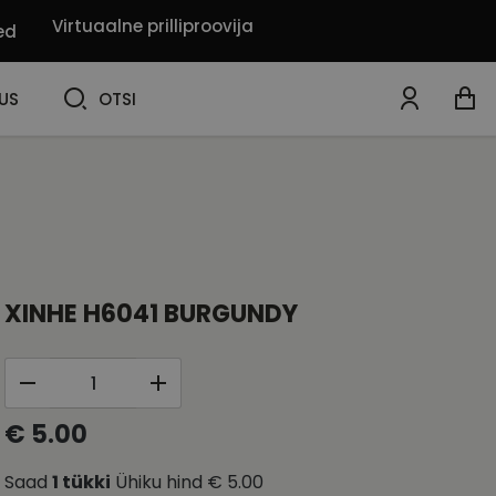
Virtuaalne prilliproovija
ed
OTSI
US
OTSI
XINHE H6041 BURGUNDY
€ 5.00
Saad
1
tükki
Ühiku hind
€ 5.00