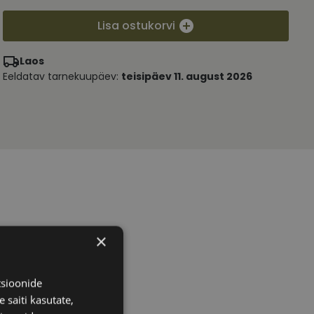
Lisa ostukorvi
Laos
Eeldatav tarnekuupäev:
teisipäev 11. august 2026
×
tsioonide
 saiti kasutate,