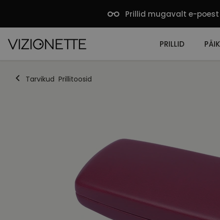
Prillid mugavalt e-poest
PRILLID
PÄIK
Tarvikud
Prillitoosid