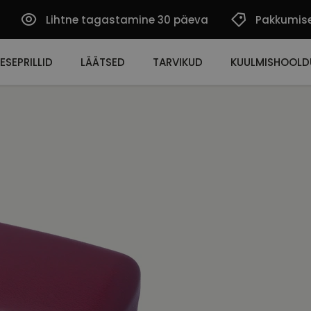
Lihtne tagastamine 30 päeva
Pakkumis
ESEPRILLID
LÄÄTSED
TARVIKUD
KUULMISHOOLD