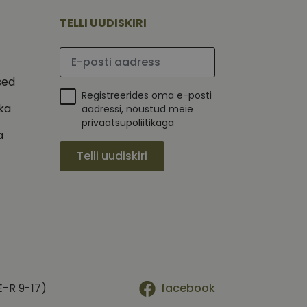
tajate küpsiste
 selleks, et Cookie-
TELLI UUDISKIRI
latvormiga. See on
Palun sisesta e-posti aadress
arünnakute eest
sed
Registreerides oma e-posti
ika
aadressi, nõustud meie
privaatsupoliitikaga
a
 selle kohta,
ga - see on
Telli uudiskiri
mi kohta, mida
tavale
ha.
te kasutajate
kult genereeritud
seda kasutatakse
 selle kohta,
kampaaniate andmete
mi kohta, mida
ha.
itamiseks.
et teha kindlaks,
posti aadressi
 näiteks reaalajas
E-R 9-17)
facebook