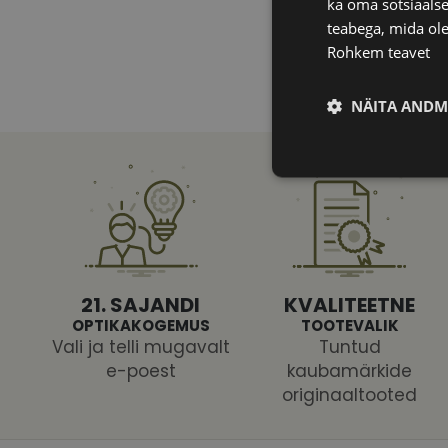
ka oma sotsiaalse
teabega, mida ole
Rohkem teavet
NÄITA ANDM
Vajalik
21. SAJANDI
KVALITEETNE
OPTIKAKOGEMUS
TOOTEVALIK
Vali ja telli mugavalt
Tuntud
Vajalikud küpsised 
ja juurdepääsu saidi 
e-poest
kaubamärkide
originaaltooted
Nimi
shipping_country