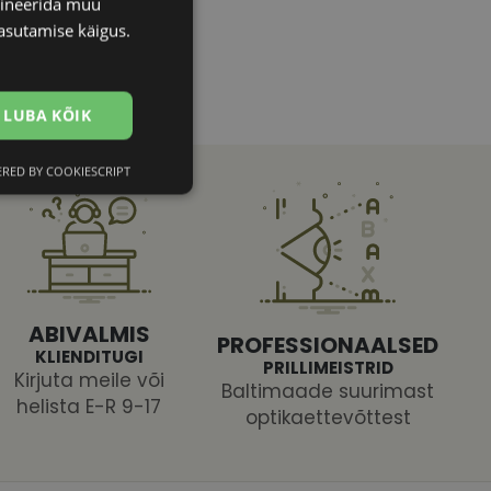
bineerida muu
asutamise käigus.
LUBA KÕIK
RED BY COOKIESCRIPT
Eelistused
ABIVALMIS
PROFESSIONAALSED
KLIENDITUGI
PRILLIMEISTRID
Kirjuta meile või
htedel navigeerimine
Baltimaade suurimast
helista E-R 9-17
optikaettevõttest