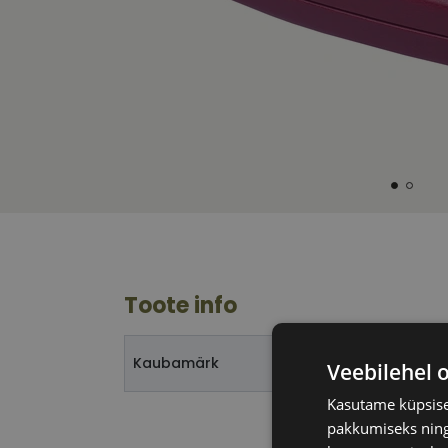
Toote info
Kaubamärk
Veebilehel 
Kasutame küpsisei
pakkumiseks ning 