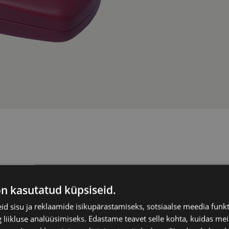
XINHE
on kasutatud küpsiseid.
d sisu ja reklaamide isikupärastamiseks, sotsiaalse meedia funk
liikluse analüüsimiseks. Edastame teavet selle kohta, kuidas meie