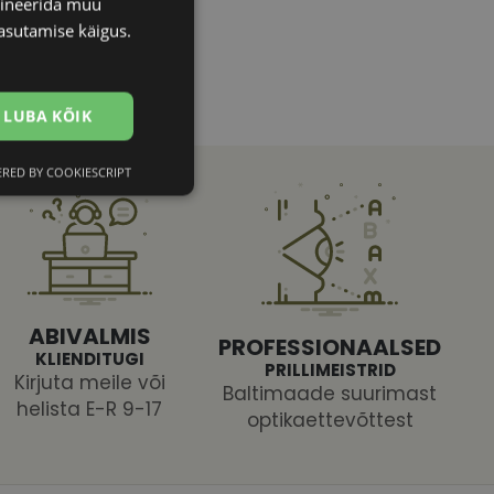
bineerida muu
asutamise käigus.
LUBA KÕIK
RED BY COOKIESCRIPT
Eelistused
ABIVALMIS
PROFESSIONAALSED
KLIENDITUGI
PRILLIMEISTRID
Kirjuta meile või
htedel navigeerimine
Baltimaade suurimast
helista E-R 9-17
optikaettevõttest