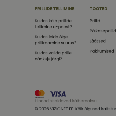
CookieScriptConse
PRILLIDE TELLIMINE
TOOTED
csrftoken
Kuidas käib prillide
Prillid
tellimine e-poest?
Päikeseprilli
Kuidas leida õige
Läätsed
prilliraamide suurus?
Pakk
Nimi
Nimi
Dom
Pakkumised
Kuidas valida prille
_ga
_gcl_au
Goog
näokuju järgi?
.vizi
IDE
Goog
.doub
_ga_VQ82NFQ41G
test_cookie
Goog
.doub
__kla_id
_fbp
Meta
Hinnad sisaldavad käibemaksu
Inc.
.vizi
© 2026 VIZIONETTE. Kõik õigused kaitstu