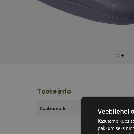
Toote info
Kaubamärk
Veebilehel 
Kasutame küpsisei
pakkumiseks ning 