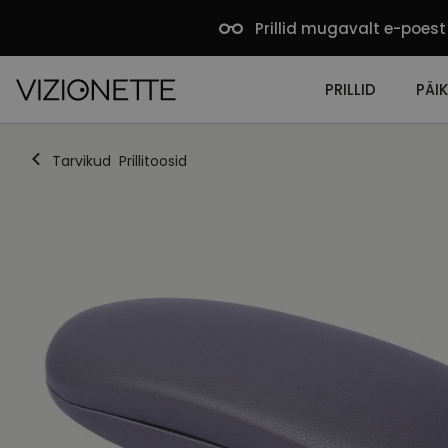
Prillid mugavalt e-poest
PRILLID
PÄIK
Tarvikud
Prillitoosid