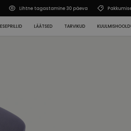
Lihtne tagastamine 30 päeva
Pakkumis
ESEPRILLID
LÄÄTSED
TARVIKUD
KUULMISHOOLD