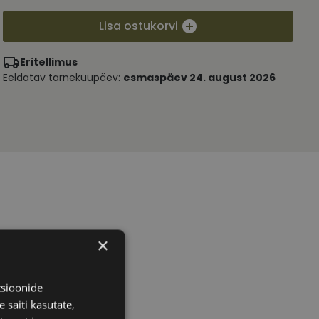
Lisa ostukorvi
Eritellimus
Eeldatav tarnekuupäev:
esmaspäev 24. august 2026
×
tsioonide
 saiti kasutate,