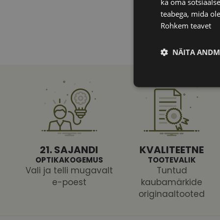
ka oma sotsiaalse
teabega, mida ole
Rohkem teavet
NÄITA ANDM
Vajalik
21. SAJANDI
KVALITEETNE
OPTIKAKOGEMUS
TOOTEVALIK
Vali ja telli mugavalt
Tuntud
Vajalikud küpsised 
ja juurdepääsu saidi 
e-poest
kaubamärkide
originaaltooted
Nimi
shipping_country