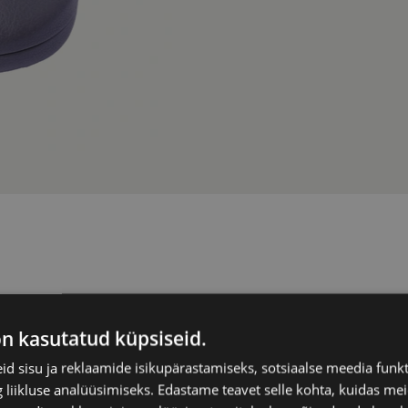
XINHE
on kasutatud küpsiseid.
d sisu ja reklaamide isikupärastamiseks, sotsiaalse meedia funk
liikluse analüüsimiseks. Edastame teavet selle kohta, kuidas meie