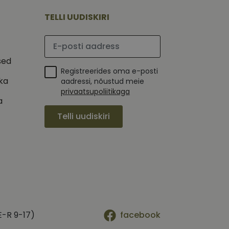
tajate küpsiste
 selleks, et Cookie-
TELLI UUDISKIRI
latvormiga. See on
Palun sisesta e-posti aadress
arünnakute eest
sed
Registreerides oma e-posti
ika
aadressi, nõustud meie
privaatsupoliitikaga
a
 selle kohta,
ga - see on
Telli uudiskiri
mi kohta, mida
tavale
ha.
te kasutajate
kult genereeritud
seda kasutatakse
 selle kohta,
kampaaniate andmete
mi kohta, mida
ha.
itamiseks.
et teha kindlaks,
posti aadressi
 näiteks reaalajas
E-R 9-17)
facebook