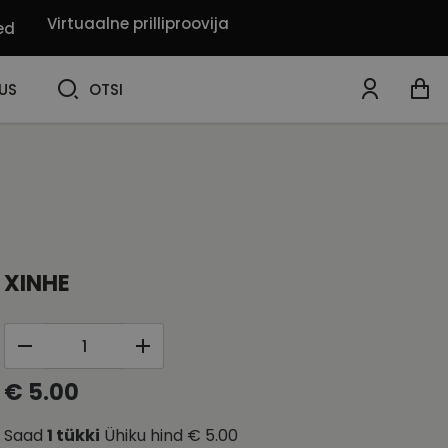
Virtuaalne prilliproovija
ed
OTSI
US
OTSI
XINHE
€ 5.00
Saad
1
tükki
Ühiku hind
€ 5.00