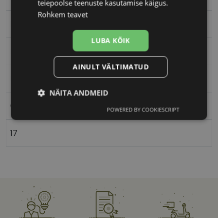
teiepoolse teenuste kasutamise käigus.
Rohkem teavet
Metall
LUBA KÕIK
Ristkülik
AINULT VÄLTIMATUD
Naistele
NÄITA ANDMEID
61
POWERED BY COOKIESCRIPT
Vajalik
Statistika
Turustamine
17
Eelistused