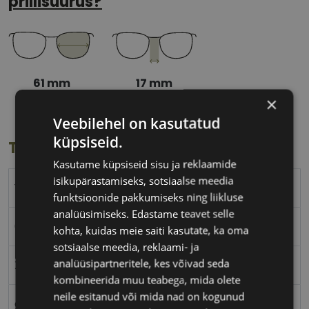
prillisuurus?
61 mm
17 mm
Klaasi laius
Ninavahe laius
×
(mm)
(mm)
Veebilehel on kasutatud
küpsiseid.
Toote info
Kasutame küpsiseid sisu ja reklaamide
isikupärastamiseks, sotsiaalse meedia
YALEA
funktsioonide pakkumiseks ning liikluse
analüüsimiseks. Edastame teavet selle
61-17
kohta, kuidas meie saiti kasutate, ka oma
sotsiaalse meedia, reklaami- ja
analüüsipartneritele, kes võivad seda
XL
kombineerida muu teabega, mida olete
neile esitanud või mida nad on kogunud
gold black