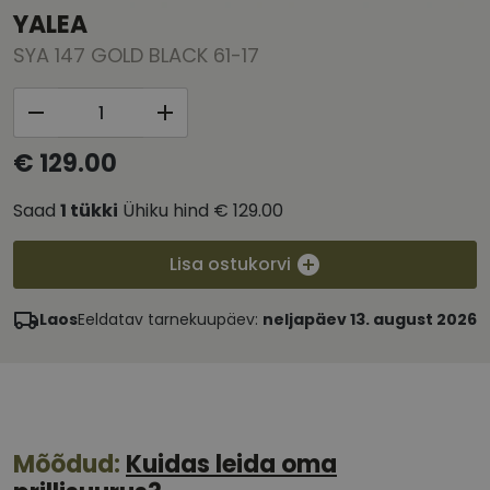
YALEA
SYA 147 GOLD BLACK 61-17
€ 129.00
Saad
1
tükki
Ühiku hind
€ 129.00
Lisa ostukorvi
Laos
Eeldatav tarnekuupäev:
neljapäev 13. august 2026
Mõõdud:
Kuidas leida oma