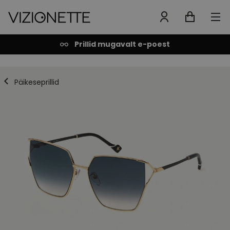
Prillid mugavalt e-poest
Päikeseprillid