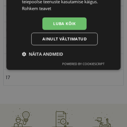
teiepoolse teenuste kasutamise käigus.
Rohkem teavet
Plast
LUBA KÕIK
Ristkülik
AINULT VÄLTIMATUD
Naistele
NÄITA ANDMEID
56
POWERED BY COOKIESCRIPT
Vajalik
Statistika
Turustamine
17
Eelistused