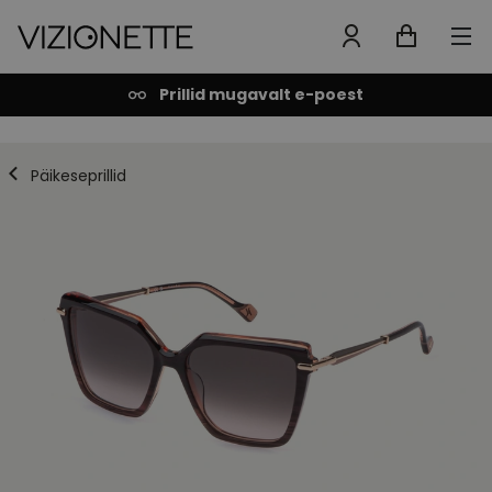
Prillid mugavalt e-poest
Päikeseprillid