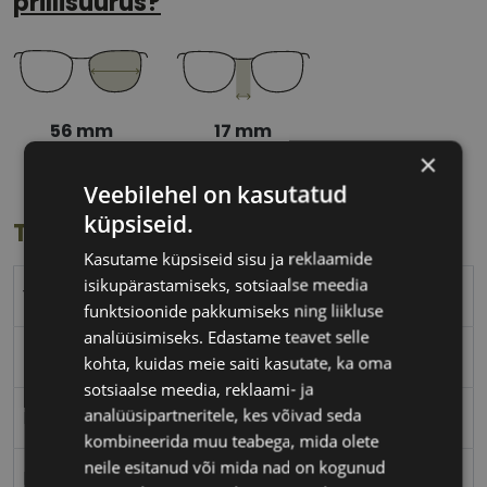
prillisuurus?
56 mm
17 mm
Klaasi laius
Ninavahe laius
×
(mm)
(mm)
Veebilehel on kasutatud
küpsiseid.
Toote info
Kasutame küpsiseid sisu ja reklaamide
isikupärastamiseks, sotsiaalse meedia
YALEA
funktsioonide pakkumiseks ning liikluse
analüüsimiseks. Edastame teavet selle
56-17
kohta, kuidas meie saiti kasutate, ka oma
sotsiaalse meedia, reklaami- ja
analüüsipartneritele, kes võivad seda
L
kombineerida muu teabega, mida olete
neile esitanud või mida nad on kogunud
br/rose