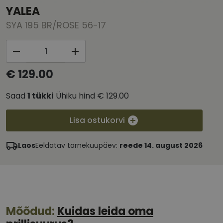
YALEA
SYA 195 BR/ROSE 56-17
€ 129.00
Saad
1
tükki
Ühiku hind
€ 129.00
Lisa ostukorvi
Laos
Eeldatav tarnekuupäev:
reede 14. august 2026
Mõõdud:
Kuidas leida oma