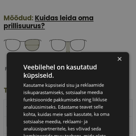
Mõõdud:
Kuidas leida oma
prillisuurus?
×
52 mm
17 mm
Veebilehel on kasutatud
Prilliläätse laius
Ninavahe laius
küpsiseid.
(mm)
(mm)
Kasutame küpsiseid sisu ja reklaamide
Toote info
isikupärastamiseks, sotsiaalse meedia
funktsioonide pakkumiseks ning liikluse
analüüsimiseks. Edastame teavet selle
YALEA
kohta, kuidas meie saiti kasutate, ka oma
sotsiaalse meedia, reklaami- ja
52-17
analüüsipartneritele, kes võivad seda
kombineerida muu teabega, mida olete