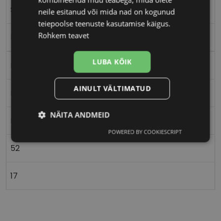
S
neile esitanud või mida nad on kogunud
teiepoolse teenuste kasutamise käigus.
Rohkem teavet
blk/blue
LUBA KÕIK
Plast
AINULT VÄLTIMATUD
Ristkülik
NÄITA ANDMEID
Naistele
POWERED BY COOKIESCRIPT
Vajalik
Statistika
Turustamine
52
Eelistused
17