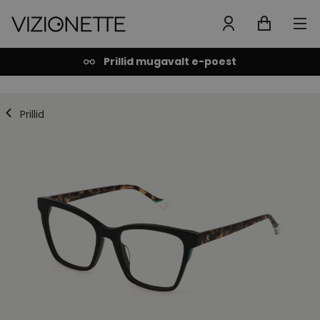
Prillid mugavalt e-poest
Prillid