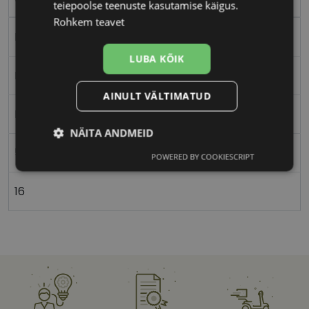
teiepoolse teenuste kasutamise käigus.
Rohkem teavet
Plast
LUBA KÕIK
Ristkülik
AINULT VÄLTIMATUD
Naistele
NÄITA ANDMEID
54
POWERED BY COOKIESCRIPT
Vajalik
Statistika
Turustamine
16
Eelistused