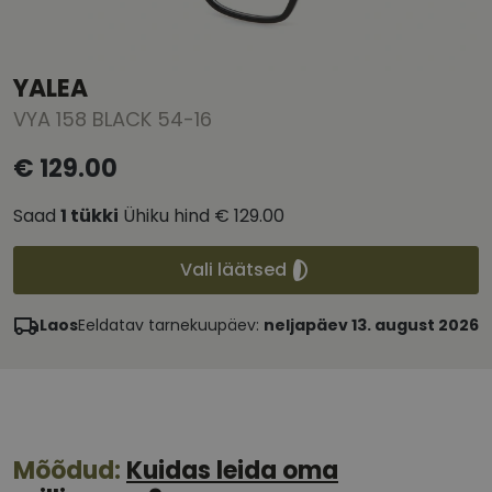
YALEA
VYA 158 BLACK 54-16
€ 129.00
Saad
1
tükki
Ühiku hind
€ 129.00
Vali läätsed
Laos
Eeldatav tarnekuupäev:
neljapäev 13. august 2026
Mõõdud:
Kuidas leida oma