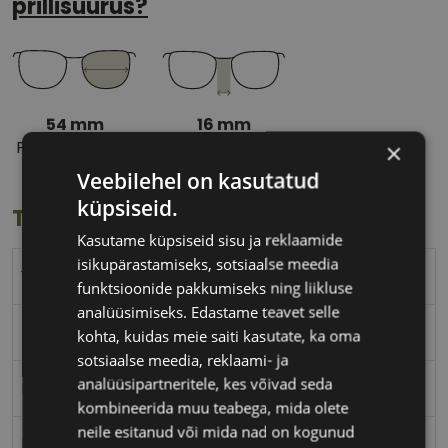
prillisuurus?
54 mm
16 mm
Prilliläätse laius
Ninavahe laius
×
(mm)
(mm)
Veebilehel on kasutatud
küpsiseid.
Toote info
Kasutame küpsiseid sisu ja reklaamide
isikupärastamiseks, sotsiaalse meedia
YALEA
funktsioonide pakkumiseks ning liikluse
analüüsimiseks. Edastame teavet selle
54-16
kohta, kuidas meie saiti kasutate, ka oma
sotsiaalse meedia, reklaami- ja
analüüsipartneritele, kes võivad seda
M
kombineerida muu teabega, mida olete
neile esitanud või mida nad on kogunud
black