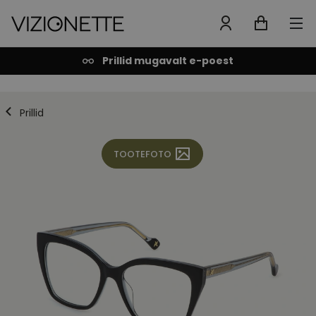
Prillid mugavalt e-poest
Prillid
TOOTEFOTO