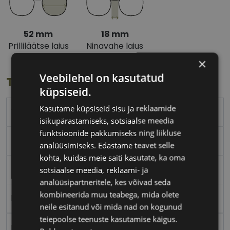
52 mm
18 mm
Prilliläätse laius
Ninavahe laius
(mm)
(mm)
×
Veebilehel on kasutatud
Toote info
küpsiseid.
Kasutame küpsiseid sisu ja reklaamide
YALEA
isikupärastamiseks, sotsiaalse meedia
funktsioonide pakkumiseks ning liikluse
52-18
analüüsimiseks. Edastame teavet selle
kohta, kuidas meie saiti kasutate, ka oma
M
sotsiaalse meedia, reklaami- ja
analüüsipartneritele, kes võivad seda
kombineerida muu teabega, mida olete
black
neile esitanud või mida nad on kogunud
teiepoolse teenuste kasutamise käigus.
Plast