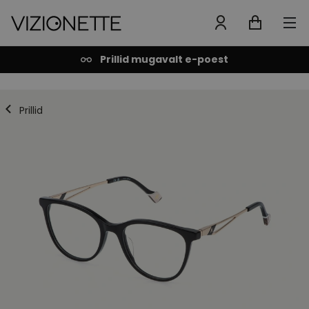
Prillid mugavalt e-poest
Prillid