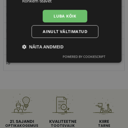
Rohkem teavet
Ristkülik
LUBA KÕIK
Naistele
AINULT VÄLTIMATUD
52
NÄITA ANDMEID
POWERED BY COOKIESCRIPT
Vajalik
Statistika
Turustamine
18
Eelistused
21. SAJANDI
KVALITEETNE
KIIRE
Vajalik
Statistika
Turustamine
OPTIKAKOGEMUS
TOOTEVALIK
TARNE