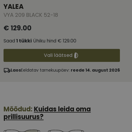
YALEA
VYA 209 BLACK 52-18
€ 129.00
Saad
1
tükki
Ühiku hind
€ 129.00
Vali läätsed
Laos
Eeldatav tarnekuupäev:
reede 14. august 2026
Mõõdud:
Kuidas leida oma
prillisuurus?