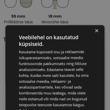
55 mm
18 mm
Prilliläätse laius
Ninavahe laius
(mm)
(mm)
×
Veebilehel on kasutatud
Toote info
küpsiseid.
Kasutame küpsiseid sisu ja reklaamide
YALEA
isikupärastamiseks, sotsiaalse meedia
funktsioonide pakkumiseks ning liikluse
55-18
analüüsimiseks. Edastame teavet selle
kohta, kuidas meie saiti kasutate, ka oma
L
sotsiaalse meedia, reklaami- ja
analüüsipartneritele, kes võivad seda
kombineerida muu teabega, mida olete
black
neile esitanud või mida nad on kogunud
teiepoolse teenuste kasutamise käigus.
Plast