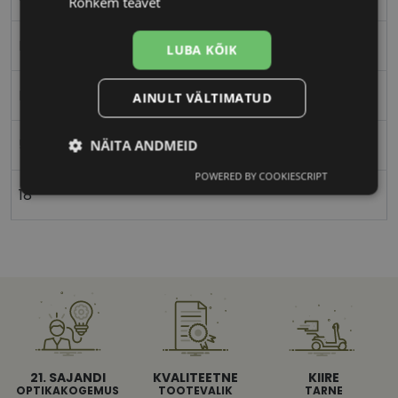
Rohkem teavet
Ristkülik
LUBA KÕIK
Naistele
AINULT VÄLTIMATUD
55
NÄITA ANDMEID
POWERED BY COOKIESCRIPT
Vajalik
Statistika
Turustamine
18
Eelistused
21. SAJANDI
KVALITEETNE
KIIRE
Vajalik
Statistika
Turustamine
OPTIKAKOGEMUS
TOOTEVALIK
TARNE