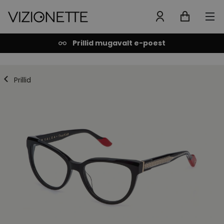
Prillid mugavalt e-poest
Prillid