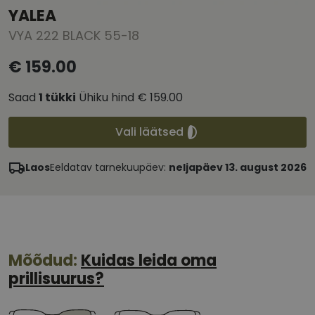
YALEA
VYA 222 BLACK 55-18
€ 159.00
Saad
1
tükki
Ühiku hind
€ 159.00
Vali läätsed
Laos
Eeldatav tarnekuupäev:
neljapäev 13. august 2026
Mõõdud:
Kuidas leida oma
prillisuurus?