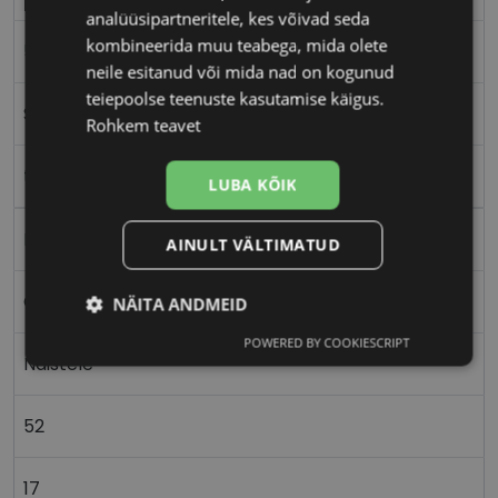
analüüsipartneritele, kes võivad seda
kombineerida muu teabega, mida olete
52-17
neile esitanud või mida nad on kogunud
teiepoolse teenuste kasutamise käigus.
S
Rohkem teavet
turquoise
LUBA KÕIK
Plast
AINULT VÄLTIMATUD
Ovaalne/ümar
NÄITA ANDMEID
POWERED BY COOKIESCRIPT
Vajalik
Statistika
Turustamine
Naistele
52
Eelistused
17