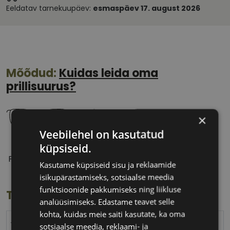
Eeldatav tarnekuupäev:
esmaspäev 17. august 2026
Mõõdud:
Kuidas leida oma
prillisuurus?
×
Veebilehel on kasutatud
küpsiseid.
52 mm
17 mm
Prilliläätse laius
Ninavahe laius
Kasutame küpsiseid sisu ja reklaamide
(mm)
(mm)
isikupärastamiseks, sotsiaalse meedia
funktsioonide pakkumiseks ning liikluse
Toote info
analüüsimiseks. Edastame teavet selle
kohta, kuidas meie saiti kasutate, ka oma
YOUR LINE
sotsiaalse meedia, reklaami- ja