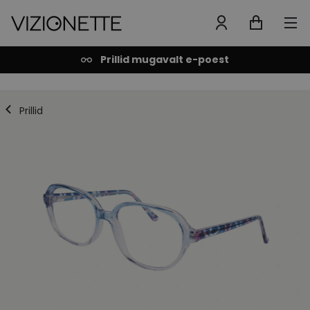
Prillid mugavalt e-poest
Prillid