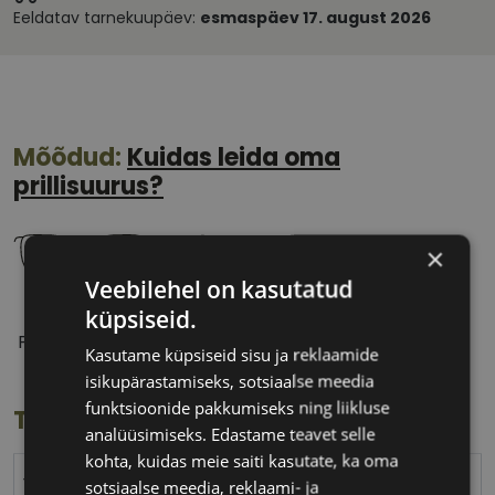
Eeldatav tarnekuupäev:
esmaspäev 17. august 2026
Mõõdud:
Kuidas leida oma
prillisuurus?
×
Veebilehel on kasutatud
küpsiseid.
53 mm
17 mm
Prilliläätse laius
Ninavahe laius
Kasutame küpsiseid sisu ja reklaamide
(mm)
(mm)
isikupärastamiseks, sotsiaalse meedia
funktsioonide pakkumiseks ning liikluse
Toote info
analüüsimiseks. Edastame teavet selle
kohta, kuidas meie saiti kasutate, ka oma
YOUR LINE
sotsiaalse meedia, reklaami- ja