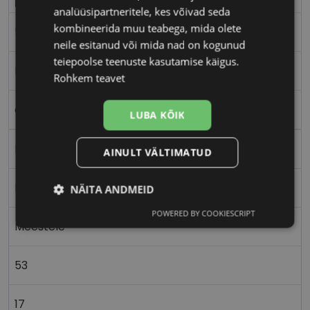
analüüsipartneritele, kes võivad seda
kombineerida muu teabega, mida olete
53-17
neile esitanud või mida nad on kogunud
teiepoolse teenuste kasutamise käigus.
M
Rohkem teavet
clear/bk
LUBA KÕIK
Plast
AINULT VÄLTIMATUD
Nurgeline
NÄITA ANDMEID
POWERED BY COOKIESCRIPT
Vajalik
Statistika
Turustamine
Meestele
53
Eelistused
17