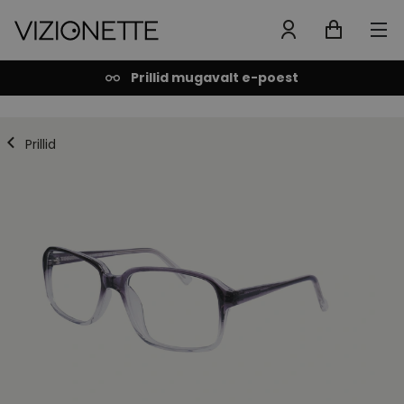
Prillid mugavalt e-poest
Prillid