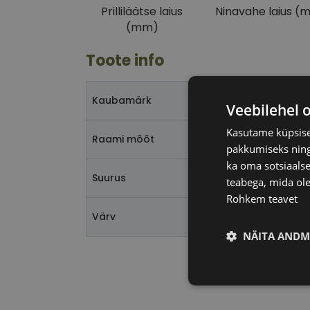
Prilliläätse laius
Ninavahe laius (
(mm)
Toote info
YOU
Kaubamärk
Veebilehel 
Kasutame küpsisei
57-
Raami mõõt
pakkumiseks ning 
ka oma sotsiaalse
L
Suurus
teabega, mida ole
Rohkem teavet
bla
Värv
NÄITA ANDM
Vajalik