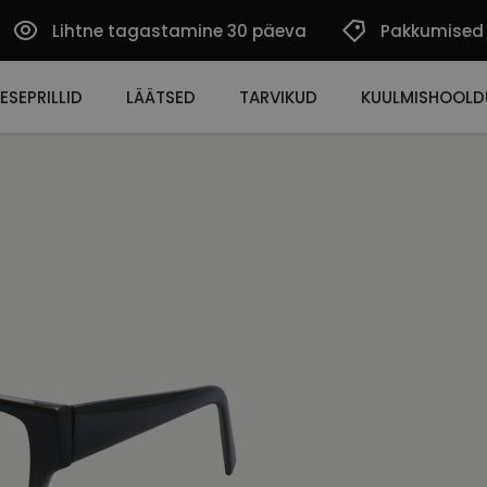
Lihtne tagastamine 30 päeva
Pakkumised
ESEPRILLID
LÄÄTSED
TARVIKUD
KUULMISHOOLD