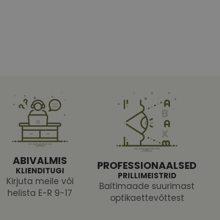
htedel navigeerimine
tajate küpsiste
 selleks, et Cookie-
latvormiga. See on
ABIVALMIS
arünnakute eest
PROFESSIONAALSED
KLIENDITUGI
PRILLIMEISTRID
Kirjuta meile või
Baltimaade suurimast
helista E-R 9-17
optikaettevõttest