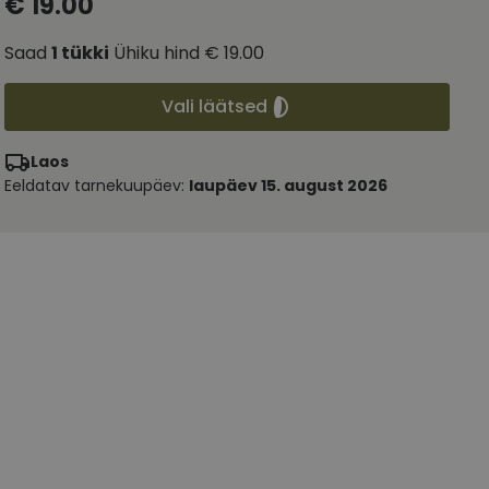
€ 19.00
Saad
1
tükki
Ühiku hind
€ 19.00
Vali läätsed
Laos
Eeldatav tarnekuupäev:
laupäev 15. august 2026