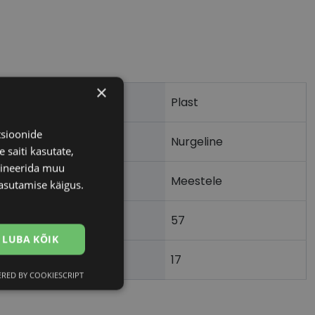
×
Plast
tsioonide
Nurgeline
 saiti kasutate,
bineerida muu
Meestele
asutamise käigus.
57
m)
LUBA KÕIK
17
)
RED BY COOKIESCRIPT
Eelistused