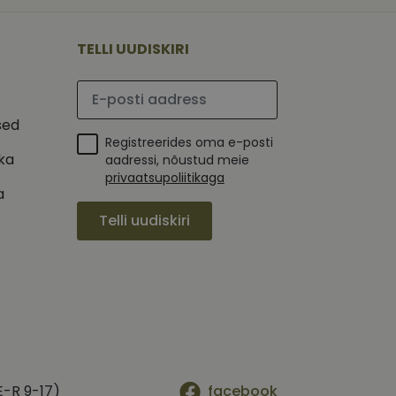
 selle kohta,
ga - see on
mi kohta, mida
tavale
ha.
te kasutajate
kult genereeritud
TELLI UUDISKIRI
seda kasutatakse
 selle kohta,
kampaaniate andmete
mi kohta, mida
ha.
Palun sisesta e-posti aadress
itamiseks.
et teha kindlaks,
sed
Registreerides oma e-posti
posti aadressi
 näiteks reaalajas
ika
aadressi, nõustud meie
privaatsupoliitikaga
a
Telli uudiskiri
E-R 9-17)
facebook