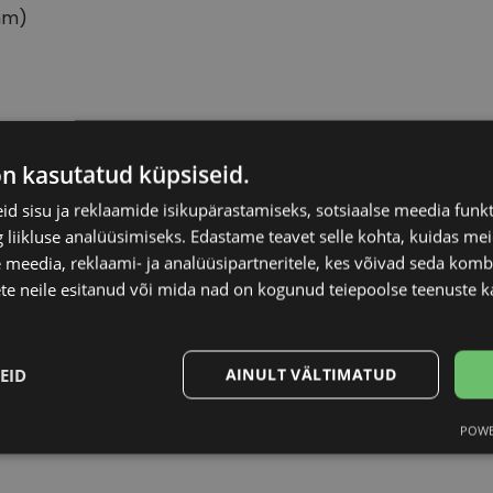
mm)
R LINE
Raami materjal
on kasutatud küpsiseid.
d sisu ja reklaamide isikupärastamiseks, sotsiaalse meedia funk
17
Raami kuju
liikluse analüüsimiseks. Edastame teavet selle kohta, kuidas meie
 meedia, reklaami- ja analüüsipartneritele, kes võivad seda kom
Kliendirühm
te neile esitanud või mida nad on kogunud teiepoolse teenuste k
ck/demo
Prilliläätse laius (m
EID
AINULT VÄLTIMATUD
Ninavahe laius (mm
POWE
Statistika
Turustamine