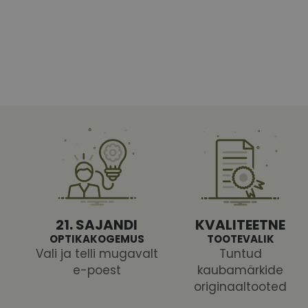
Vajalikud küpsised 
ja juurdepääsu saidi 
Nimi
shipping_country
CookieScriptConse
csrftoken
21. SAJANDI
KVALITEETNE
OPTIKAKOGEMUS
TOOTEVALIK
Vali ja telli mugavalt
Tuntud
e-poest
kaubamärkide
Pakk
originaaltooted
Nimi
Nimi
Dom