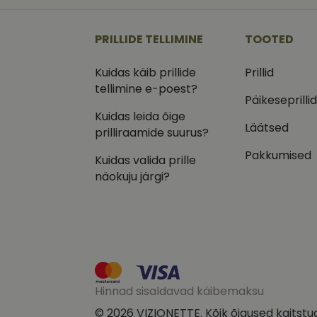
_ga
_gcl_au
Goog
.vizi
PRILLIDE TELLIMINE
TOOTED
IDE
Goog
.doub
Kuidas käib prillide
Prillid
_ga_VQ82NFQ41G
tellimine e-poest?
test_cookie
Goog
.doub
Päikeseprilli
Kuidas leida õige
__kla_id
_fbp
Meta
Läätsed
Inc.
prilliraamide suurus?
.vizi
Pakkumised
Kuidas valida prille
näokuju järgi?
Hinnad sisaldavad käibemaksu
© 2026 VIZIONETTE. Kõik õigused kaitstu