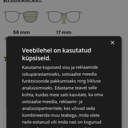
56 mm
17 mm
Prilliläätse laius
Ninavahe laius
×
(mm)
(mm)
Veebilehel on kasutatud
küpsiseid.
Toote info
Kasutame küpsiseid sisu ja reklaamide
isikupärastamiseks, sotsiaalse meedia
YOUR LINE
funktsioonide pakkumiseks ning liikluse
analüüsimiseks. Edastame teavet selle
56-17
kohta, kuidas meie saiti kasutate, ka oma
sotsiaalse meedia, reklaami- ja
L
analüüsipartneritele, kes võivad seda
kombineerida muu teabega, mida olete
neile esitanud või mida nad on kogunud
black