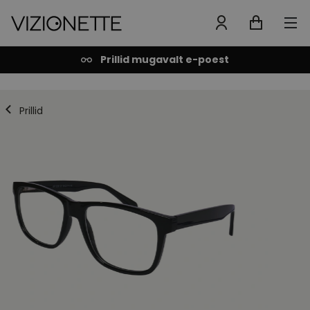
Prillid mugavalt e-poest
Prillid