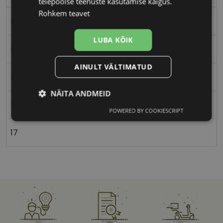
teiepoolse teenuste kasutamise käigus.
Rohkem teavet
Plast
LUBA KÕIK
Nurgeline
AINULT VÄLTIMATUD
Meestele
NÄITA ANDMEID
56
POWERED BY COOKIESCRIPT
Vajalik
Statistika
Turustamine
17
Eelistused