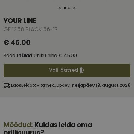
YOUR LINE
GF 1258 BLACK 56-17
€ 45.00
Saad
1
tükki
Ühiku hind
€ 45.00
Vali läätsed
Laos
Eeldatav tarnekuupäev:
neljapäev 13. august 2026
Mõõdud:
Kuidas leida oma
prillisuurus?