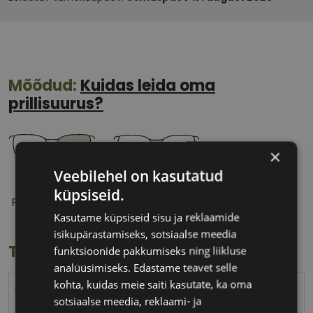
Mõõdud:
Kuidas leida oma
prillisuurus?
×
Veebilehel on kasutatud
54 mm
18 mm
küpsiseid.
Prilliläätse laius
Ninavahe laius
Kasutame küpsiseid sisu ja reklaamide
(mm)
(mm)
isikupärastamiseks, sotsiaalse meedia
Toote info
funktsioonide pakkumiseks ning liikluse
analüüsimiseks. Edastame teavet selle
kohta, kuidas meie saiti kasutate, ka oma
YOUR LINE
sotsiaalse meedia, reklaami- ja