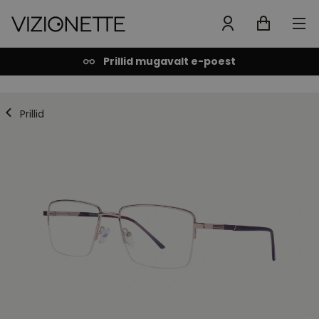
Prillid mugavalt e-poest
Prillid