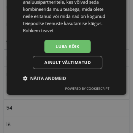
analüüsipartneritele, kes võivad seda
54-18
kombineerida muu teabega, mida olete
neile esitanud või mida nad on kogunud
teiepoolse teenuste kasutamise käigus.
M
Rohkem teavet
gold
LUBA KÕIK
Metall
AINULT VÄLTIMATUD
Nurgeline
NÄITA ANDMEID
POWERED BY COOKIESCRIPT
Meestele
Vajalik
Statistika
Turustamine
54
Eelistused
18