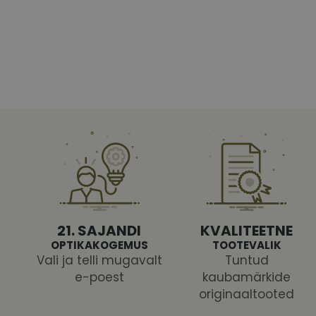
Vajalikud küpsised 
ja juurdepääsu saidi 
Nimi
shipping_country
CookieScriptConse
csrftoken
21. SAJANDI
KVALITEETNE
OPTIKAKOGEMUS
TOOTEVALIK
Vali ja telli mugavalt
Tuntud
e-poest
kaubamärkide
Pakk
originaaltooted
Nimi
Nimi
Dom