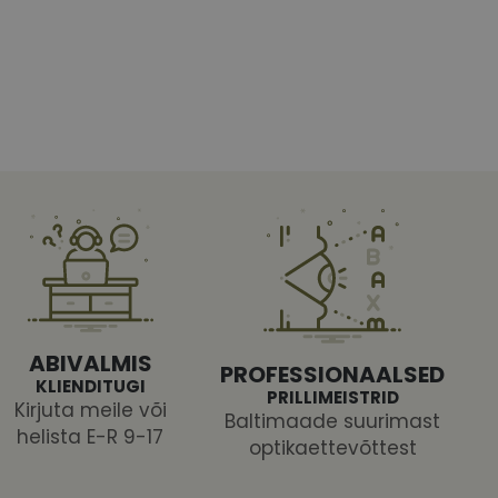
htedel navigeerimine
tajate küpsiste
 selleks, et Cookie-
latvormiga. See on
ABIVALMIS
arünnakute eest
PROFESSIONAALSED
KLIENDITUGI
PRILLIMEISTRID
Kirjuta meile või
Baltimaade suurimast
helista E-R 9-17
optikaettevõttest