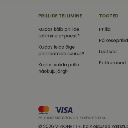
_ga
_gcl_au
Goog
.vizi
PRILLIDE TELLIMINE
TOOTED
IDE
Goog
.doub
Kuidas käib prillide
Prillid
_ga_VQ82NFQ41G
tellimine e-poest?
test_cookie
Goog
.doub
Päikeseprilli
Kuidas leida õige
__kla_id
_fbp
Meta
Läätsed
Inc.
prilliraamide suurus?
.vizi
Pakkumised
Kuidas valida prille
näokuju järgi?
Hinnad sisaldavad käibemaksu
© 2026 VIZIONETTE. Kõik õigused kaitstu