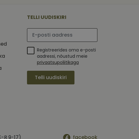
 selle kohta,
ga - see on
mi kohta, mida
tavale
ha.
te kasutajate
kult genereeritud
TELLI UUDISKIRI
seda kasutatakse
 selle kohta,
kampaaniate andmete
mi kohta, mida
ha.
Palun sisesta e-posti aadress
itamiseks.
et teha kindlaks,
sed
Registreerides oma e-posti
posti aadressi
 näiteks reaalajas
ika
aadressi, nõustud meie
privaatsupoliitikaga
a
Telli uudiskiri
E-R 9-17)
facebook