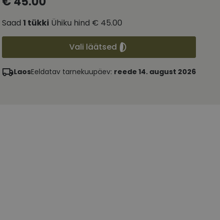
€ 45.00
Saad
1
tükki
Ühiku hind
€ 45.00
Vali läätsed
Laos
Eeldatav tarnekuupäev:
reede 14. august 2026