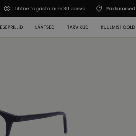
Lihtne tagastamine 30 päeva
Pakkumised
ESEPRILLID
LÄÄTSED
TARVIKUD
KUULMISHOOLD