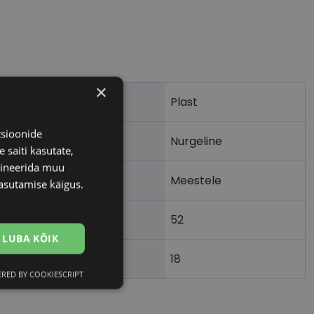
×
Plast
tsioonide
Nurgeline
 saiti kasutate,
bineerida muu
Meestele
asutamise käigus.
52
m)
LUBA KÕIK
18
)
RED BY COOKIESCRIPT
Eelistused