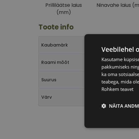
Prilliläätse laius
Ninavahe laius (
(mm)
Toote info
Kaubamärk
Veebilehel 
Kasutame küpsisei
Raami mõõt
pakkumiseks ning 
ka oma sotsiaalse
Suurus
teabega, mida ole
Rohkem teavet
Värv
NÄITA ANDM
Vajalik