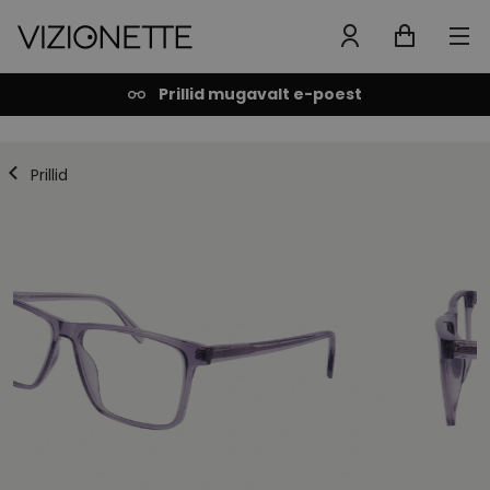
Prillid mugavalt e-poest
Prillid