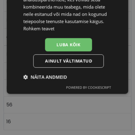
56-16
kombineerida muu teabega, mida olete
neile esitanud või mida nad on kogunud
M
teiepoolse teenuste kasutamise käigus.
Rohkem teavet
grey
LUBA KÕIK
Plast
AINULT VÄLTIMATUD
Nurgeline
NÄITA ANDMEID
Meestele
POWERED BY COOKIESCRIPT
Vajalik
Statistika
Turustamine
56
Eelistused
16