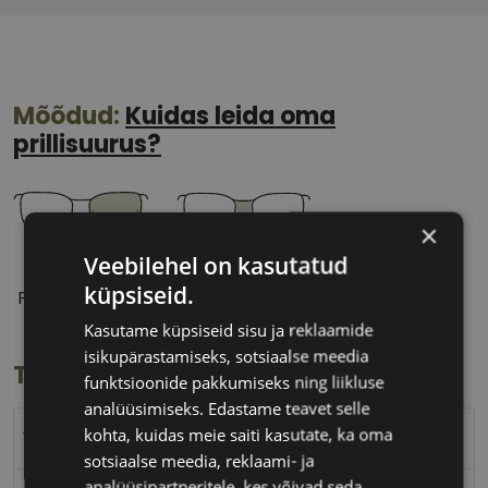
Mõõdud:
Kuidas leida oma
prillisuurus?
×
Veebilehel on kasutatud
56 mm
16 mm
küpsiseid.
Prilliläätse laius
Ninavahe laius
(mm)
(mm)
Kasutame küpsiseid sisu ja reklaamide
isikupärastamiseks, sotsiaalse meedia
Toote info
funktsioonide pakkumiseks ning liikluse
analüüsimiseks. Edastame teavet selle
kohta, kuidas meie saiti kasutate, ka oma
YOUR LINE
sotsiaalse meedia, reklaami- ja
analüüsipartneritele, kes võivad seda