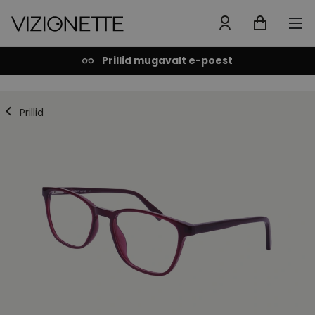
Prillid mugavalt e-poest
Prillid