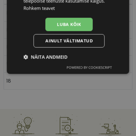
teiepoolse teenuste kasutamise käigus.
Rohkem teavet
Plast
LUBA KÕIK
Nurgeline
AINULT VÄLTIMATUD
Naistele
NÄITA ANDMEID
50
POWERED BY COOKIESCRIPT
Vajalik
Statistika
Turustamine
18
Eelistused