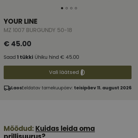
YOUR LINE
MZ 1007 BURGUNDY 50-18
€ 45.00
Saad
1
tükki
Ühiku hind
€ 45.00
Vali läätsed
Laos
Eeldatav tarnekuupäev:
teisipäev 11. august 2026
Mõõdud:
Kuidas leida oma
prillisuurus?