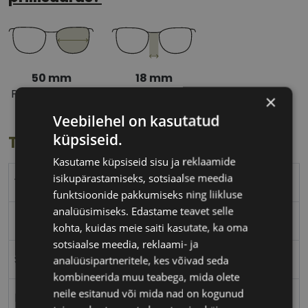
50 mm
18 mm
Prilliläätse laius
Ninavahe laius
×
(mm)
(mm)
Veebilehel on kasutatud
küpsiseid.
Toote info
Kasutame küpsiseid sisu ja reklaamide
isikupärastamiseks, sotsiaalse meedia
YOUR LINE
funktsioonide pakkumiseks ning liikluse
analüüsimiseks. Edastame teavet selle
50-18
kohta, kuidas meie saiti kasutate, ka oma
sotsiaalse meedia, reklaami- ja
S
analüüsipartneritele, kes võivad seda
kombineerida muu teabega, mida olete
neile esitanud või mida nad on kogunud
burgundy