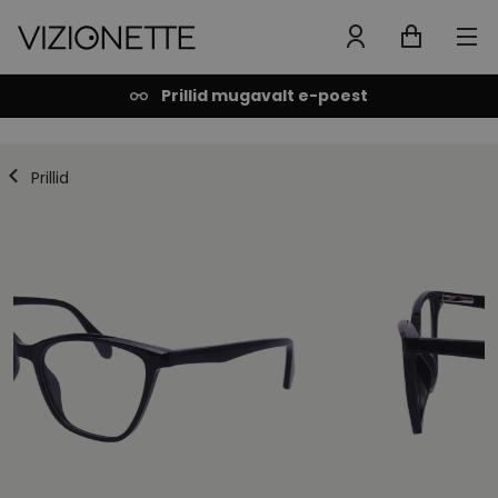
Prillid mugavalt e-poest
Prillid