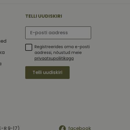
 selle kohta,
ga - see on
mi kohta, mida
tavale
ha.
te kasutajate
kult genereeritud
TELLI UUDISKIRI
seda kasutatakse
 selle kohta,
kampaaniate andmete
mi kohta, mida
ha.
Palun sisesta e-posti aadress
itamiseks.
et teha kindlaks,
sed
Registreerides oma e-posti
posti aadressi
 näiteks reaalajas
ika
aadressi, nõustud meie
privaatsupoliitikaga
a
Telli uudiskiri
E-R 9-17)
facebook