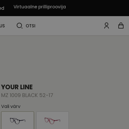
Virtuaalne prilliproovija
ed
OTSI
US
OTSI
YOUR LINE
MZ 1009 BLACK 52-17
Vali värv