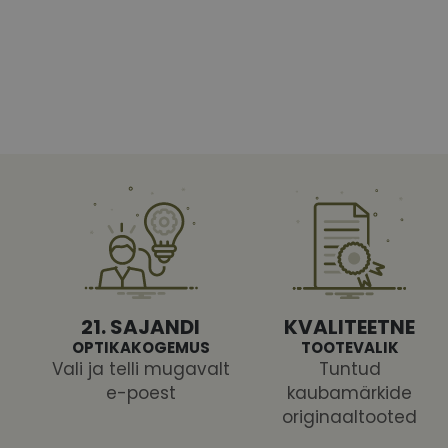
Vajalikud küpsised 
ja juurdepääsu saidi 
Nimi
shipping_country
CookieScriptConse
csrftoken
21. SAJANDI
KVALITEETNE
OPTIKAKOGEMUS
TOOTEVALIK
Vali ja telli mugavalt
Tuntud
e-poest
kaubamärkide
Pakk
originaaltooted
Nimi
Nimi
Dom