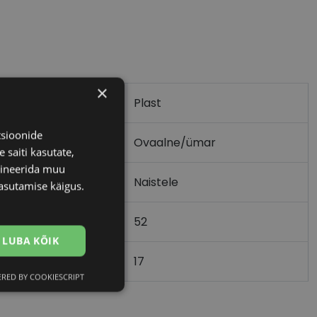
×
Plast
tsioonide
Ovaalne/ümar
 saiti kasutate,
bineerida muu
Naistele
asutamise käigus.
52
m)
LUBA KÕIK
17
)
RED BY COOKIESCRIPT
Eelistused