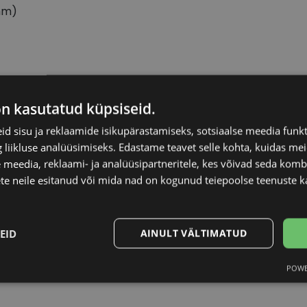
mm)
YOUR LINE
Raami materjal
on kasutatud küpsiseid.
d sisu ja reklaamide isikupärastamiseks, sotsiaalse meedia funk
52-17
Raami kuju
liikluse analüüsimiseks. Edastame teavet selle kohta, kuidas meie
 meedia, reklaami- ja analüüsipartneritele, kes võivad seda kom
S
Kliendirühm
te neile esitanud või mida nad on kogunud teiepoolse teenuste k
black
Prilliläätse laius (m
EID
AINULT VÄLTIMATUD
Ninavahe laius (mm
POWE
Statistika
Turustamine