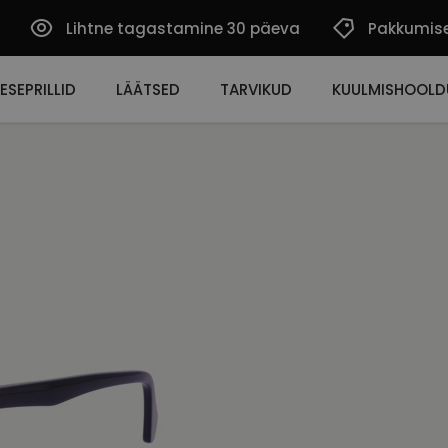
Lihtne tagastamine 30 päeva
Pakkumis
ESEPRILLID
LÄÄTSED
TARVIKUD
KUULMISHOOLD