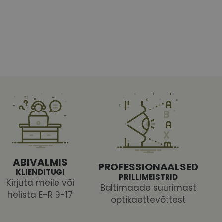
htedel navigeerimine
tajate küpsiste
 selleks, et Cookie-
latvormiga. See on
ABIVALMIS
arünnakute eest
PROFESSIONAALSED
KLIENDITUGI
PRILLIMEISTRID
Kirjuta meile või
Baltimaade suurimast
helista E-R 9-17
optikaettevõttest