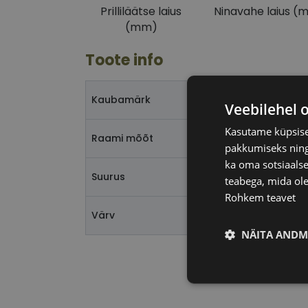
Prilliläätse laius
Ninavahe laius (
(mm)
Toote info
Kaubamärk
Veebilehel 
Kasutame küpsisei
Raami mõõt
pakkumiseks ning 
ka oma sotsiaalse
Suurus
teabega, mida ole
Rohkem teavet
Värv
NÄITA ANDM
Vajalik