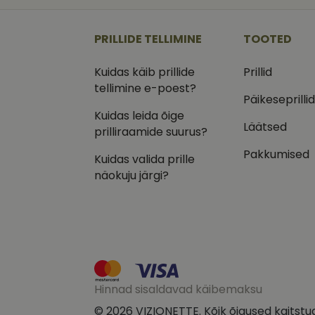
_ga
_gcl_au
Goog
.vizi
PRILLIDE TELLIMINE
TOOTED
IDE
Goog
.doub
Kuidas käib prillide
Prillid
_ga_VQ82NFQ41G
tellimine e-poest?
test_cookie
Goog
.doub
Päikeseprilli
Kuidas leida õige
__kla_id
_fbp
Meta
Läätsed
Inc.
prilliraamide suurus?
.vizi
Pakkumised
Kuidas valida prille
näokuju järgi?
Hinnad sisaldavad käibemaksu
© 2026 VIZIONETTE. Kõik õigused kaitstu