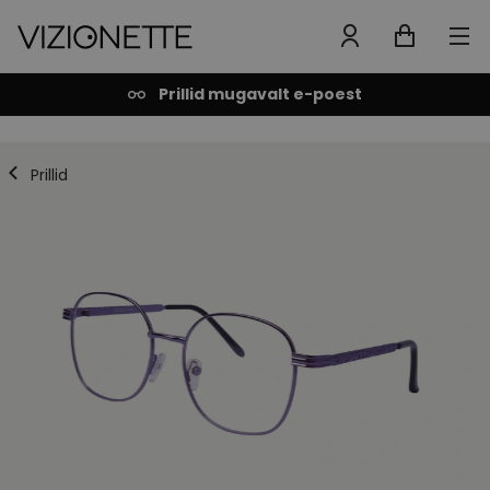
Prillid mugavalt e-poest
Prillid