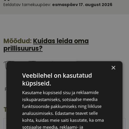
Eeldatav tarnekuupäev:
esmaspäev 17. august 2026
Mõõdud:
Kuidas leida oma
prillisuurus?
×
Veebilehel on kasutatud
küpsiseid.
51 mm
18 mm
Prilliläätse laius
Ninavahe laius
Kasutame küpsiseid sisu ja reklaamide
(mm)
(mm)
isikupärastamiseks, sotsiaalse meedia
funktsioonide pakkumiseks ning liikluse
Toote info
analüüsimiseks. Edastame teavet selle
kohta, kuidas meie saiti kasutate, ka oma
YOUR LINE
sotsiaalse meedia, reklaami- ja