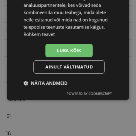
analüüsipartneritele, kes võivad seda
kombineerida muu teabega, mida olete
51-18
neile esitanud või mida nad on kogunud
teiepoolse teenuste kasutamise käigus.
S
Rohkem teavet
lilac
LUBA KÕIK
Metall
AINULT VÄLTIMATUD
Ovaalne/ümar
NÄITA ANDMEID
POWERED BY COOKIESCRIPT
Vajalik
Statistika
Turustamine
Naistele
51
Eelistused
18