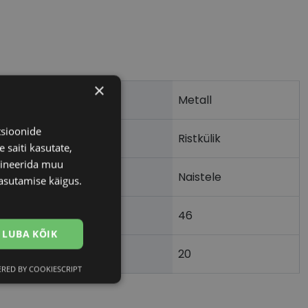
×
Metall
tsioonide
Ristkülik
 saiti kasutate,
bineerida muu
Naistele
asutamise käigus.
46
m)
LUBA KÕIK
20
)
RED BY COOKIESCRIPT
Eelistused