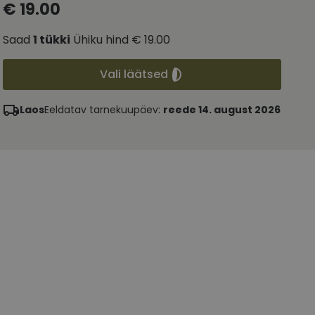
€ 19.00
Saad
1
tükki
Ühiku hind
€ 19.00
Vali läätsed
Laos
Eeldatav tarnekuupäev:
reede 14. august 2026