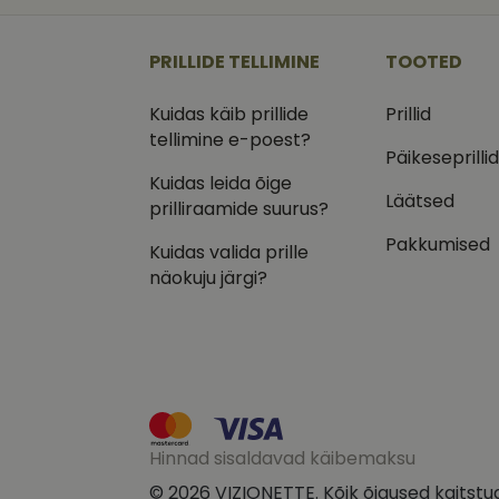
_ga
_gcl_au
Goog
.vizi
PRILLIDE TELLIMINE
TOOTED
IDE
Goog
.doub
Kuidas käib prillide
Prillid
_ga_VQ82NFQ41G
tellimine e-poest?
test_cookie
Goog
.doub
Päikeseprilli
Kuidas leida õige
__kla_id
_fbp
Meta
Läätsed
Inc.
prilliraamide suurus?
.vizi
Pakkumised
Kuidas valida prille
näokuju järgi?
Hinnad sisaldavad käibemaksu
© 2026 VIZIONETTE. Kõik õigused kaitstu