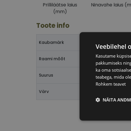
Prilliläätse laius
Ninavahe laius (
(mm)
Toote info
Kaubamärk
Veebilehel 
Kasutame küpsisei
Raami mõõt
pakkumiseks ning 
ka oma sotsiaalse
Suurus
teabega, mida ole
Rohkem teavet
Värv
NÄITA ANDM
Vajalik