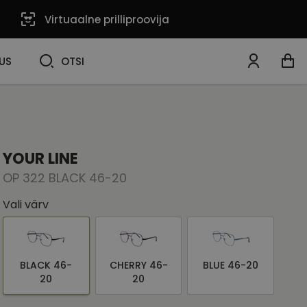
Virtuaalne prilliproovija
OTSI
US
OTSI
YOUR LINE
OP 322 BLACK 46-20
Vali värv
BLACK 46-
CHERRY 46-
BLUE 46-20
20
20