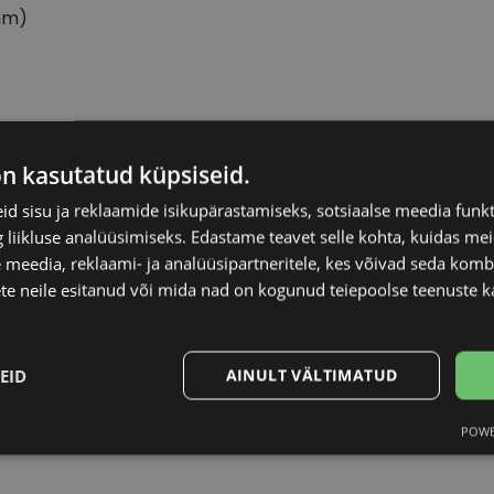
mm)
YOUR LINE
Raami materjal
on kasutatud küpsiseid.
d sisu ja reklaamide isikupärastamiseks, sotsiaalse meedia funk
46-20
Raami kuju
liikluse analüüsimiseks. Edastame teavet selle kohta, kuidas meie
 meedia, reklaami- ja analüüsipartneritele, kes võivad seda kom
S
Kliendirühm
te neile esitanud või mida nad on kogunud teiepoolse teenuste k
black
Prilliläätse laius (m
EID
AINULT VÄLTIMATUD
Ninavahe laius (mm
POWE
Statistika
Turustamine