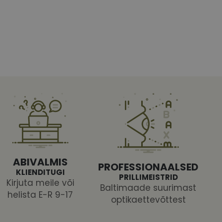
htedel navigeerimine
tajate küpsiste
 selleks, et Cookie-
latvormiga. See on
ABIVALMIS
arünnakute eest
PROFESSIONAALSED
KLIENDITUGI
PRILLIMEISTRID
Kirjuta meile või
Baltimaade suurimast
helista E-R 9-17
optikaettevõttest