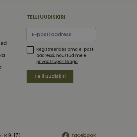
 selle kohta,
ga - see on
mi kohta, mida
tavale
ha.
te kasutajate
kult genereeritud
TELLI UUDISKIRI
seda kasutatakse
 selle kohta,
kampaaniate andmete
mi kohta, mida
ha.
Palun sisesta e-posti aadress
itamiseks.
et teha kindlaks,
sed
Registreerides oma e-posti
posti aadressi
 näiteks reaalajas
ika
aadressi, nõustud meie
privaatsupoliitikaga
a
Telli uudiskiri
E-R 9-17)
facebook