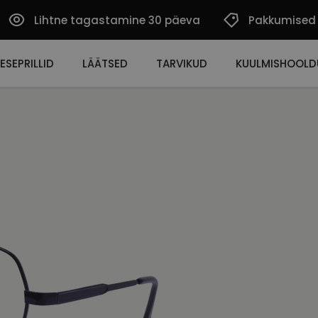
Lihtne tagastamine 30 päeva
Pakkumised
ESEPRILLID
LÄÄTSED
TARVIKUD
KUULMISHOOLD