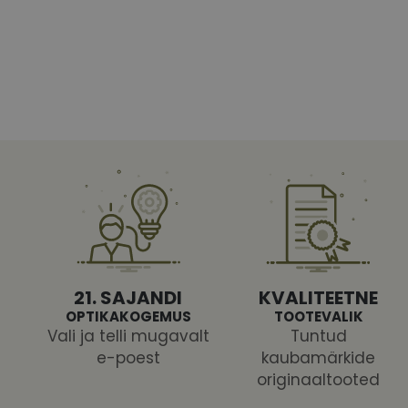
Vajalikud küpsised 
ja juurdepääsu saidi 
Nimi
shipping_country
CookieScriptConse
csrftoken
21. SAJANDI
KVALITEETNE
OPTIKAKOGEMUS
TOOTEVALIK
Vali ja telli mugavalt
Tuntud
e-poest
kaubamärkide
Pakk
originaaltooted
Nimi
Nimi
Dom