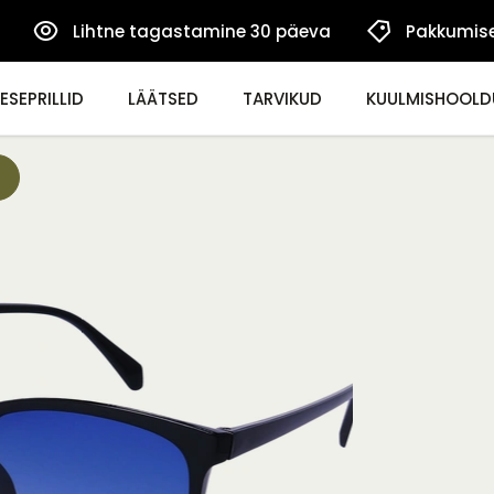
Lihtne tagastamine 30 päeva
Pakkumis
ESEPRILLID
LÄÄTSED
TARVIKUD
KUULMISHOOLD