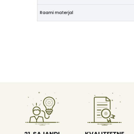
Raami materjal
21. SAJANDI
KVALITEETNE