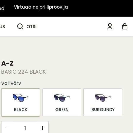
Virtuaalne prilliproovija
ed
OTSI
US
OTSI
A-Z
BASIC 224 BLACK
Vali värv
BLACK
GREEN
BURGUNDY