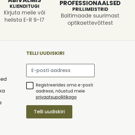
PROFESSIONAALSED
KLIENDITUGI
PRILLIMEISTRID
Kirjuta meile või
Baltimaade suurimast
helista E-R 9-17
optikaettevõttest
TELLI UUDISKIRI
Palun sisesta e-posti aadress
sed
Registreerides oma e-posti
ika
aadressi, nõustud meie
privaatsupoliitikaga
a
Telli uudiskiri