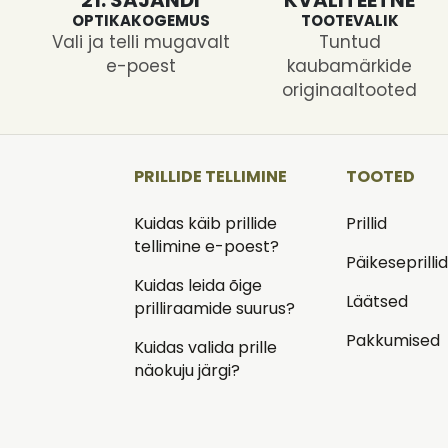
OPTIKAKOGEMUS
TOOTEVALIK
Vali ja telli mugavalt
Tuntud
e-poest
kaubamärkide
originaaltooted
PRILLIDE TELLIMINE
TOOTED
Kuidas käib prillide
Prillid
tellimine e-poest?
Päikeseprilli
Kuidas leida õige
Läätsed
prilliraamide suurus?
Pakkumised
Kuidas valida prille
näokuju järgi?