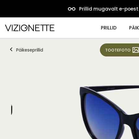
Prillid mugavalt e-poest
PRILLID
PÄIK
Päikeseprillid
TOOTEFOTO