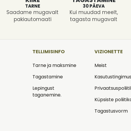
TARNE
30 PÄEVA
Saadame mugavalt
Kui muudad meelt,
pakiautomaati
tagasta mugavalt
TELLIMISINFO
VIZIONETTE
Tarne ja maksmine
Meist
d
Tagastamine
Kasutustingimu
Lepingust
Privaatsuspoliit
taganemine.
Küpsiste poliitik
Tagastusvorm