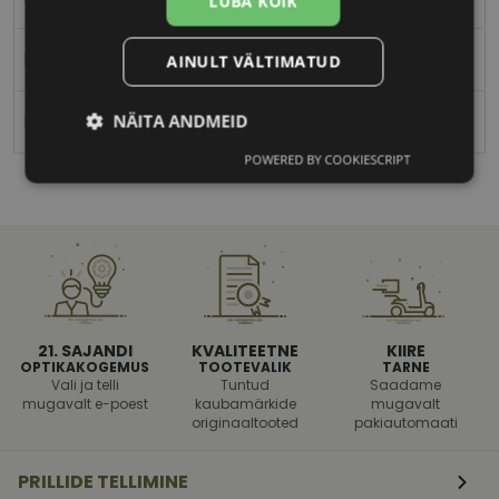
LUBA KÕIK
Naistele
AINULT VÄLTIMATUD
Polariseeritud
NÄITA ANDMEID
POWERED BY COOKIESCRIPT
Vajalik
Statistika
Turustamine
Eelistused
21. SAJANDI
KVALITEETNE
KIIRE
OPTIKAKOGEMUS
TOOTEVALIK
TARNE
Vali ja telli
Tuntud
Saadame
mugavalt e-poest
kaubamärkide
mugavalt
Vajalik
Statistika
Turustamine
originaaltooted
pakiautomaati
Eelistused
PRILLIDE TELLIMINE
Vajalikud küpsised aitavad parandada kodulehe