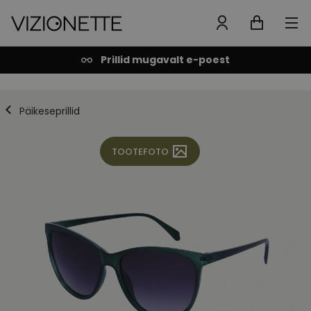
Prillid mugavalt e-poest
Päikeseprillid
TOOTEFOTO