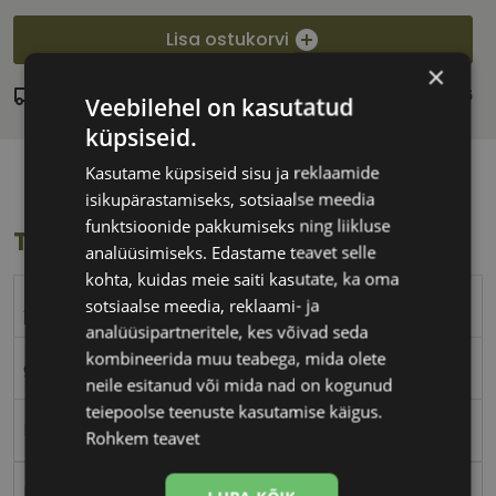
Lisa ostukorvi
×
Laos
Eeldatav tarnekuupäev:
teisipäev 11. august 2026
Veebilehel on kasutatud
küpsiseid.
Kasutame küpsiseid sisu ja reklaamide
isikupärastamiseks, sotsiaalse meedia
funktsioonide pakkumiseks ning liikluse
Toote info
analüüsimiseks. Edastame teavet selle
kohta, kuidas meie saiti kasutate, ka oma
A-Z
sotsiaalse meedia, reklaami- ja
analüüsipartneritele, kes võivad seda
kombineerida muu teabega, mida olete
green
neile esitanud või mida nad on kogunud
teiepoolse teenuste kasutamise käigus.
Plast
Rohkem teavet
Ristkülik